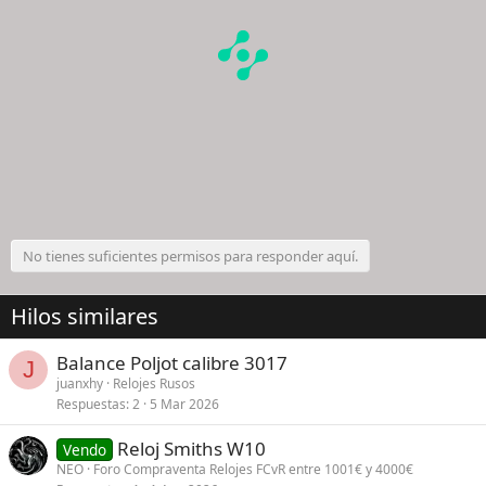
No tienes suficientes permisos para responder aquí.
Hilos similares
Balance Poljot calibre 3017
J
juanxhy
Relojes Rusos
Respuestas
2
5 Mar 2026
Reloj Smiths W10
Vendo
NEO
Foro Compraventa Relojes FCvR entre 1001€ y 4000€