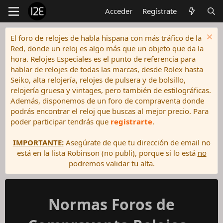
Acceder
Regístrate
El foro de relojes de habla hispana con más tráfico de la
Red, donde un reloj es algo más que un objeto que da la
hora. Relojes Especiales es el punto de referencia para
hablar de relojes de todas las marcas, desde Rolex hasta
Seiko, alta relojería, relojes de pulsera y de bolsillo,
relojería gruesa y vintages, pero también de estilográficas.
Además, disponemos de un foro de compraventa donde
podrás encontrar el reloj que buscas al mejor precio. Para
poder participar tendrás que
registrarte
.
IMPORTANTE:
Asegúrate de que tu dirección de email no
está en la lista Robinson (no publi), porque si lo está
no
podremos validar tu alta.
Normas Foros de