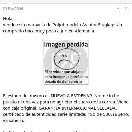
a
d
d
e
23 Feb 2006
#1
o
i
r
n
Hola,
d
i
vendo esta maravilla de Poljot modelo Aviator Flugkapitän
e
c
comprado hace muy poco a Juri en Alemania.
l
i
h
o
i
l
o
El estado del mismo es NUEVO A ESTRENAR. No me lo he
puesto ni una vez para no agrietar el cuero de la correa. Viene
con caja original, GARANTÍA INTERNACIONAL SELLADA,
certificado de autenticidad serie limitada, 180 de 500. (Bueno,
ya sabeis).