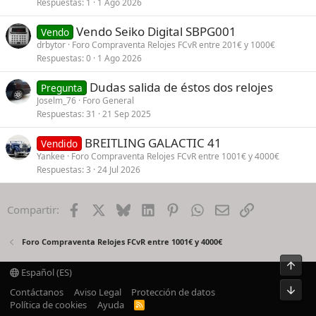
Respuestas
1
1 Ago 2026
Vendo Seiko Digital SBPG001
Vendo
drbytor
Foro Compraventa Relojes FCvR entre 201€ y 1000€
Respuestas
0
1 Ago 2026
Dudas salida de éstos dos relojes
Pregunta
Joselm_76
Foro General
Respuestas
31
21 Sep 2025
BREITLING GALACTIC 41
Vendido
Yankee
Foro Compraventa Relojes FCvR entre 1001€ y 4000€
Respuestas
3
24 Jul 2026
Facebook
X
Bluesky
LinkedIn
Pinterest
WhatsApp
Email
Enlace
Compartir:
Foro Compraventa Relojes FCvR entre 1001€ y 4000€
Arrib
Español (ES)
Pie
Contáctanos
Aviso Legal
Protección de datos
Política de cookies
Ayuda
R
S