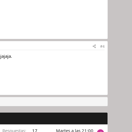
#4
jajaja.
Respuestas
17
Martes a las 21:00