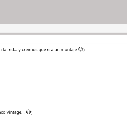
😉
 la red... y creimos que era un montaje
)
😉
co Vintage...
)