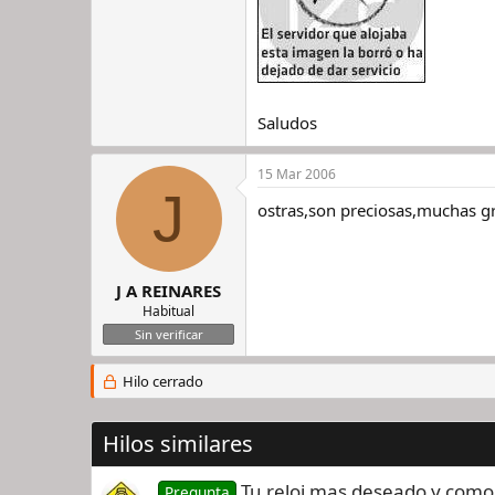
Saludos
15 Mar 2006
J
ostras,son preciosas,muchas grac
J A REINARES
Habitual
Sin verificar
Hilo cerrado
Hilos similares
Tu reloj mas deseado y como 
Pregunta