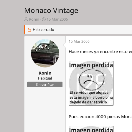
Monaco Vintage
I
F
Ronin
15 Mar 2006
n
e
i
Hilo cerrado
c
c
h
i
a
15 Mar 2006
a
d
d
e
Hace meses ya encontre esto en
o
i
r
n
d
i
e
c
Ronin
l
i
Habitual
h
o
Sin verificar
i
l
o
Pues edicion 4000 piezas Mona