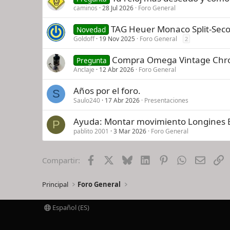
caminos
28 Jul 2026
Foro General
TAG Heuer Monaco Split-Sec
Novedad
Goldoff
19 Nov 2025
Foro General
2
Compra Omega Vintage Chr
Pregunta
Anclaje
12 Abr 2026
Foro General
Años por el foro.
S
Saulo240
17 Abr 2026
Presentaciones
Ayuda: Montar movimiento Longines ET
P
pablito 2001
3 Mar 2026
Foro General
Facebook
X
Bluesky
LinkedIn
Pinterest
WhatsApp
Email
E
Compartir:
Principal
Foro General
Español (ES)