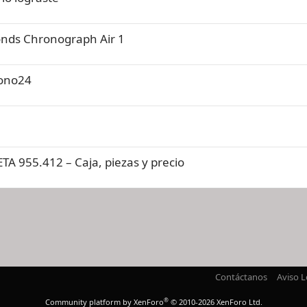
onds Chronograph Air 1
ono24
A 955.412 – Caja, piezas y precio
nlace
Contáctanos
Aviso L
®
Community platform by XenForo
© 2010-2026 XenForo Ltd.