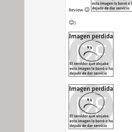
😉
Review
😉
)