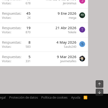
J
Visitas
678
Jeronimus
Respuestas
45
9 Ene 2026
Visitas
2K
mega
Respuestas
19
21 Abr 2026
T
Visitas
870
Tekele
Respuestas
8
4 May 2026
S
Visitas
583
Saulo240
Respuestas
5
9 Mar 2026
Visitas
331
Javimetalles
Arrib
Pie
egal
Protección de datos
Política de cookies
Ayuda
R
S
S