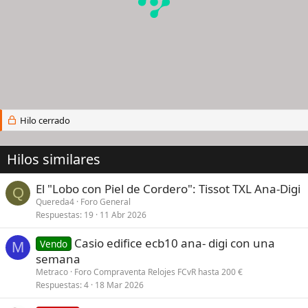
Hilo cerrado
Hilos similares
El "Lobo con Piel de Cordero": Tissot TXL Ana-Digi
Q
Quereda4
Foro General
Respuestas
19
11 Abr 2026
Casio edifice ecb10 ana- digi con una
Vendo
M
semana
Metraco
Foro Compraventa Relojes FCvR hasta 200 €
Respuestas
4
18 Mar 2026