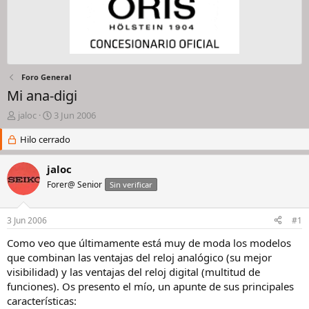
Foro General
Mi ana-digi
I
F
jaloc
3 Jun 2006
n
e
i
Hilo cerrado
c
c
h
i
a
jaloc
a
d
Forer@ Senior
Sin verificar
d
e
o
i
r
n
3 Jun 2006
#1
d
i
e
c
Como veo que últimamente está muy de moda los modelos
l
i
que combinan las ventajas del reloj analógico (su mejor
h
o
visibilidad) y las ventajas del reloj digital (multitud de
i
funciones). Os presento el mío, un apunte de sus principales
l
características:
o