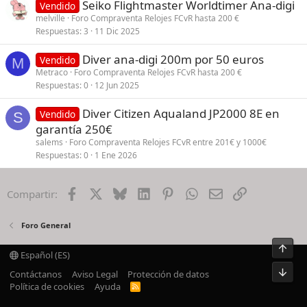
Seiko Flightmaster Worldtimer Ana-digi
Vendido
melville
Foro Compraventa Relojes FCvR hasta 200 €
Respuestas
3
11 Dic 2025
Diver ana-digi 200m por 50 euros
Vendido
M
Metraco
Foro Compraventa Relojes FCvR hasta 200 €
Respuestas
0
12 Jun 2025
Diver Citizen Aqualand JP2000 8E en
Vendido
S
garantía 250€
salems
Foro Compraventa Relojes FCvR entre 201€ y 1000€
Respuestas
0
1 Ene 2026
Facebook
X
Bluesky
LinkedIn
Pinterest
WhatsApp
Email
Enlace
Compartir:
Foro General
Arrib
Español (ES)
Pie
Contáctanos
Aviso Legal
Protección de datos
Política de cookies
Ayuda
R
S
S