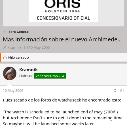
Foro General
Mas información sobre el nuevo Archimede...
I
F
Kramnik
10 May 2006
n
e
i
Hilo cerrado
c
c
h
i
a
Kramnik
a
d
Habitual
Verificad@ con 2FA
d
e
o
i
r
n
10 May 2006
#1
d
i
e
c
Pues sacado de los foros de watchuseek he encontrado esto:
l
i
h
o
“The watch is scheduled to be launched end of may (2006 )
i
but Archimede i´sn´t sure to get it done in the remaining time.
l
So maybe it will be launched some weeks later.
o