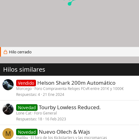
Hilo cerrado
Hilos similares
Helson Shark 200m Automático
Vendido
Morcego
Foro Compraventa Relojes FCvR entre 201€ y 1000€
Respuestas
4
21 Ene 2024
Tourby Lowless Reduced.
Novedad
Lone Cat
Foro General
Respuestas
18
16 Feb 2023
Nuevo Ollech & Wajs
Novedad
M
malibu
El foro de los Kickstarters y las micromarcas