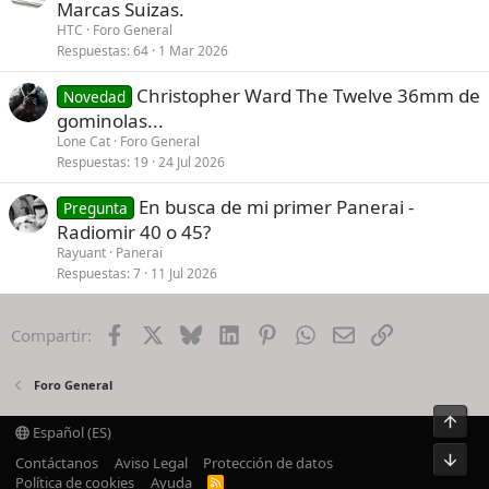
Marcas Suizas.
d
HTC
Foro General
o
Respuestas
64
1 Mar 2026
Christopher Ward The Twelve 36mm de
Novedad
gominolas...
Lone Cat
Foro General
Respuestas
19
24 Jul 2026
En busca de mi primer Panerai -
Pregunta
Radiomir 40 o 45?
Rayuant
Panerai
Respuestas
7
11 Jul 2026
Facebook
X
Bluesky
LinkedIn
Pinterest
WhatsApp
Email
Enlace
Compartir:
Foro General
Arrib
Español (ES)
Pie
Contáctanos
Aviso Legal
Protección de datos
Política de cookies
Ayuda
R