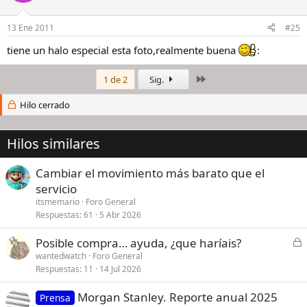
13 Ene 2011
#25
tiene un halo especial esta foto,realmente buena
:
Último
1 de 2
Sig.
Hilo cerrado
Hilos similares
Cambiar el movimiento más barato que el
servicio
itsmemario
Foro General
Respuestas
61
5 Abr 2026
C
Posible compra… ayuda, ¿que haríais?
e
wantedwatch
Foro General
Respuestas
11
14 Jul 2026
r
r
Morgan Stanley. Reporte anual 2025
Prensa
a