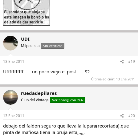
UDI
Milpostista
Sin verificar
13 Ene 2011
#19
Ufffffffffff.......un poco viejo el post.......S2
Última edición:
13 Ene 2011
ruedadepilares
Club del Vintage
Verificad@ con 2FA
13 Ene 2011
#20
debajo del faldon seguro que lleva la lupara(recortada),que
pinta de mafiosa tiena la bruja esta,,,,,,