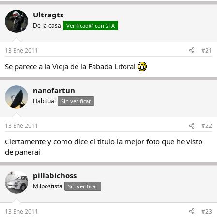
Ultragts
De la casa
Verificad@ con 2FA
13 Ene 2011
#21
Se parece a la Vieja de la Fabada Litoral
nanofartun
Habitual
Sin verificar
13 Ene 2011
#22
Ciertamente y como dice el titulo la mejor foto que he visto
de panerai
pillabichoss
Milpostista
Sin verificar
13 Ene 2011
#23