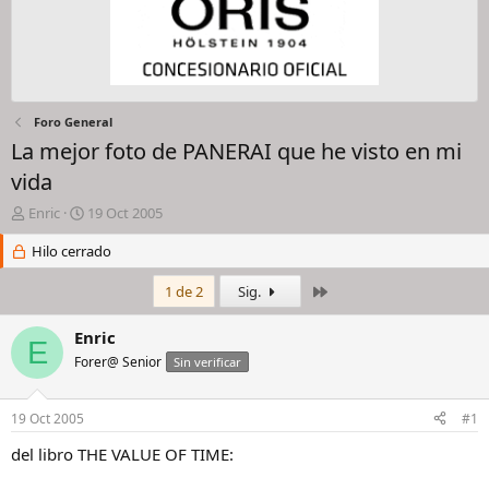
Foro General
La mejor foto de PANERAI que he visto en mi
vida
I
F
Enric
19 Oct 2005
n
e
i
Hilo cerrado
c
c
h
i
a
Último
1 de 2
Sig.
a
d
d
e
Enric
E
o
i
Forer@ Senior
Sin verificar
r
n
d
i
e
c
19 Oct 2005
#1
l
i
h
o
del libro THE VALUE OF TIME:
i
l