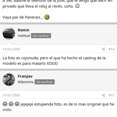
A ver, dadme el teléfono de la Jolie, que le tengo que decir en
😉
privado que lleva el reloj al revés, coño.
Vaya par de Panerais...
Ronin
Habitual
Sin verificar
19 Oct 2005
#14
La foto es cojonuda, pero el que ha hecho el casting de la
modelo es para matarlo XDDD
Franjav
Milpostista
Sin verificar
19 Oct 2005
#15
😱
😱
😱
jejejeje estupenda foto, es de lo mas original que he
visto.