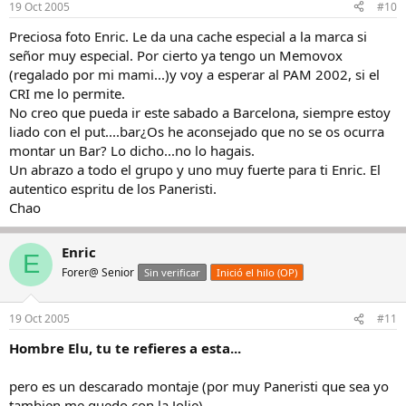
19 Oct 2005
#10
Preciosa foto Enric. Le da una cache especial a la marca si
señor muy especial. Por cierto ya tengo un Memovox
(regalado por mi mami...)y voy a esperar al PAM 2002, si el
CRI me lo permite.
No creo que pueda ir este sabado a Barcelona, siempre estoy
liado con el put....bar¿Os he aconsejado que no se os ocurra
montar un Bar? Lo dicho...no lo hagais.
Un abrazo a todo el grupo y uno muy fuerte para ti Enric. El
autentico espritu de los Paneristi.
Chao
Enric
E
Forer@ Senior
Sin verificar
Inició el hilo (OP)
19 Oct 2005
#11
Hombre Elu, tu te refieres a esta...
pero es un descarado montaje (por muy Paneristi que sea yo
tambien me quedo con la Jolie)