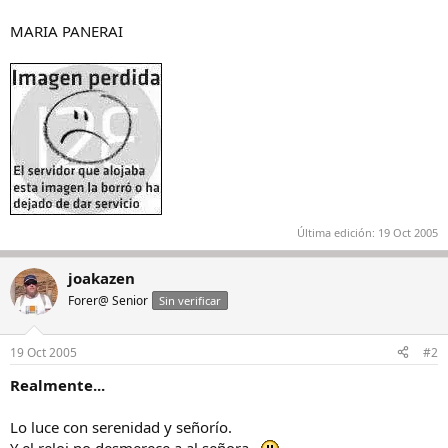
o
MARIA PANERAI
Última edición:
19 Oct 2005
joakazen
Forer@ Senior
Sin verificar
19 Oct 2005
#2
Realmente...
Lo luce con serenidad y señorío.
Y el reloj no desmerece a al señora...