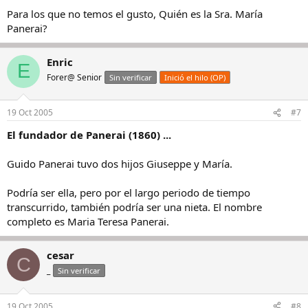
Para los que no temos el gusto, Quién es la Sra. María
Panerai?
Enric
E
Forer@ Senior
Sin verificar
Inició el hilo (OP)
19 Oct 2005
#7
El fundador de Panerai (1860) ...
Guido Panerai tuvo dos hijos Giuseppe y María.
Podría ser ella, pero por el largo periodo de tiempo
transcurrido, también podría ser una nieta. El nombre
completo es Maria Teresa Panerai.
cesar
C
_
Sin verificar
19 Oct 2005
#8