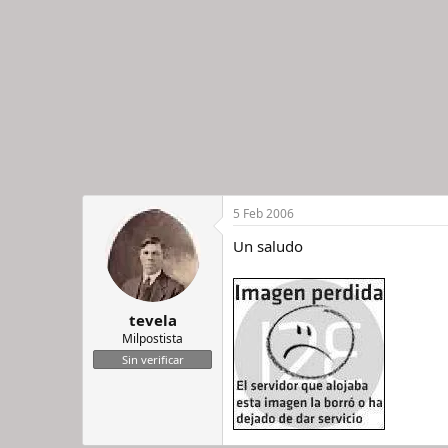
5 Feb 2006
Un saludo
tevela
Milpostista
Sin verificar