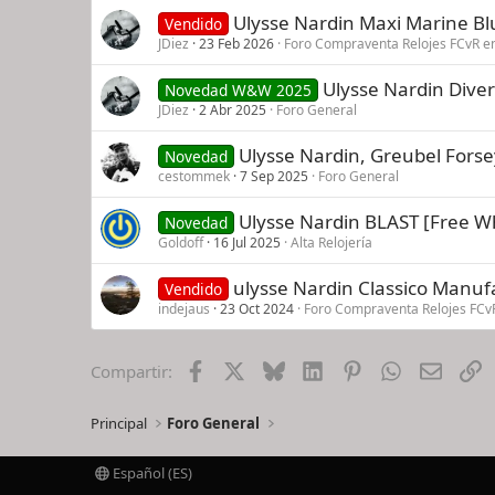
Ulysse Nardin Maxi Marine Blu
Vendido
JDiez
23 Feb 2026
Foro Compraventa Relojes FCvR e
Ulysse Nardin Diver
Novedad W&W 2025
JDiez
2 Abr 2025
Foro General
Ulysse Nardin, Greubel Forsey
Novedad
cestommek
7 Sep 2025
Foro General
Ulysse Nardin BLAST [Free Wh
Novedad
Goldoff
16 Jul 2025
Alta Relojería
ulysse Nardin Classico Manufa
Vendido
indejaus
23 Oct 2024
Foro Compraventa Relojes FCv
Facebook
X
Bluesky
LinkedIn
Pinterest
WhatsApp
Email
E
Compartir:
Principal
Foro General
Español (ES)