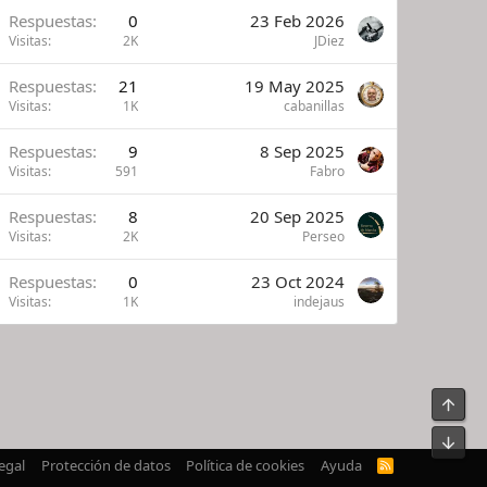
Respuestas
0
23 Feb 2026
Visitas
2K
JDiez
Respuestas
21
19 May 2025
Visitas
1K
cabanillas
Respuestas
9
8 Sep 2025
Visitas
591
Fabro
Respuestas
8
20 Sep 2025
Visitas
2K
Perseo
Respuestas
0
23 Oct 2024
Visitas
1K
indejaus
Arrib
Pie
egal
Protección de datos
Política de cookies
Ayuda
R
S