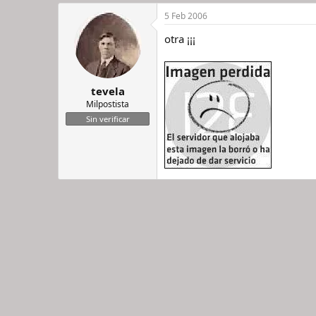
5 Feb 2006
otra ¡¡¡
tevela
Milpostista
Sin verificar