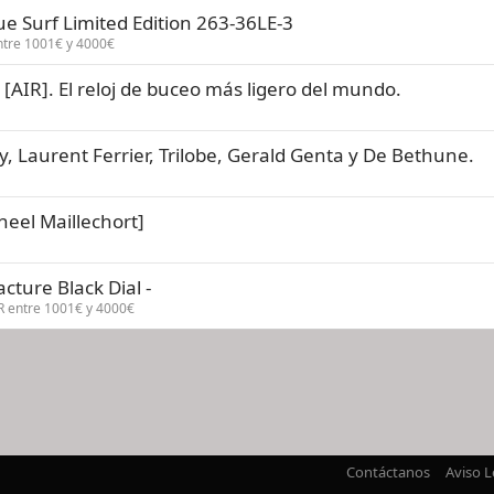
e Surf Limited Edition 263-36LE-3
ntre 1001€ y 4000€
 [AIR]. El reloj de buceo más ligero del mundo.
, Laurent Ferrier, Trilobe, Gerald Genta y De Bethune.
eel Maillechort]
cture Black Dial -
R entre 1001€ y 4000€
nlace
Contáctanos
Aviso L