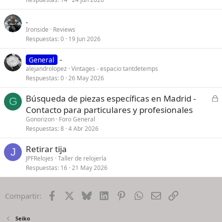
.
Ironside
Reviews
Respuestas
0
19 Jun 2026
-
General
alejandrolopez
Vintages - espacio tantdetemps
Respuestas
0
26 May 2026
C
Búsqueda de piezas específicas en Madrid -
G
e
Contacto para particulares y profesionales
r
Gonorizon
Foro General
r
Respuestas
8
4 Abr 2026
a
Retirar tija
d
J
JPFRelojes
Taller de relojería
o
Respuestas
16
21 May 2026
Facebook
X
Bluesky
LinkedIn
Pinterest
WhatsApp
Email
Enlace
Compartir:
Seiko