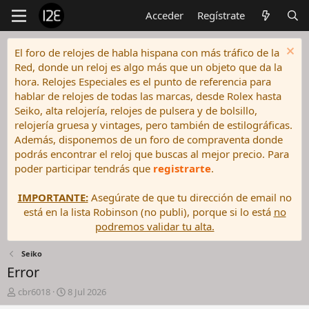
Acceder
Regístrate
El foro de relojes de habla hispana con más tráfico de la
Red, donde un reloj es algo más que un objeto que da la
hora. Relojes Especiales es el punto de referencia para
hablar de relojes de todas las marcas, desde Rolex hasta
Seiko, alta relojería, relojes de pulsera y de bolsillo,
relojería gruesa y vintages, pero también de estilográficas.
Además, disponemos de un foro de compraventa donde
podrás encontrar el reloj que buscas al mejor precio. Para
poder participar tendrás que
registrarte
.
IMPORTANTE:
Asegúrate de que tu dirección de email no
está en la lista Robinson (no publi), porque si lo está
no
podremos validar tu alta.
Seiko
Error
I
F
cbr6018
8 Jul 2026
n
e