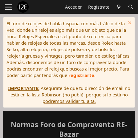
Acceder
Regístrate
El foro de relojes de habla hispana con más tráfico de la
Red, donde un reloj es algo más que un objeto que da la
hora. Relojes Especiales es el punto de referencia para
hablar de relojes de todas las marcas, desde Rolex hasta
Seiko, alta relojería, relojes de pulsera y de bolsillo,
relojería gruesa y vintages, pero también de estilográficas.
Además, disponemos de un foro de compraventa donde
podrás encontrar el reloj que buscas al mejor precio. Para
poder participar tendrás que
registrarte
.
IMPORTANTE:
Asegúrate de que tu dirección de email no
está en la lista Robinson (no publi), porque si lo está
no
podremos validar tu alta.
Normas Foro de Compraventa RE-
Bazar