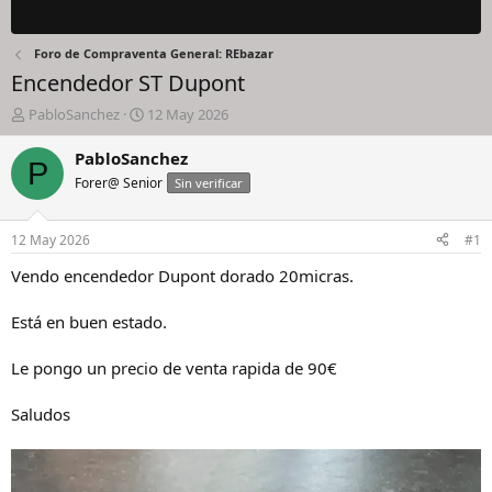
Foro de Compraventa General: REbazar
Encendedor ST Dupont
I
F
PabloSanchez
12 May 2026
n
e
i
c
PabloSanchez
P
c
h
Forer@ Senior
Sin verificar
i
a
a
d
d
e
12 May 2026
#1
o
i
r
n
Vendo encendedor Dupont dorado 20micras.
d
i
e
c
Está en buen estado.
l
i
h
o
Le pongo un precio de venta rapida de 90€
i
l
o
Saludos