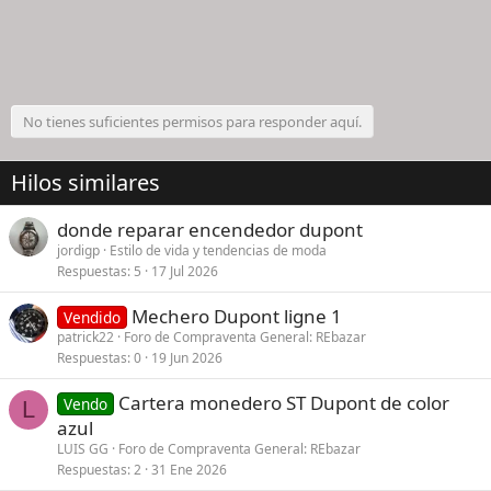
No tienes suficientes permisos para responder aquí.
Hilos similares
donde reparar encendedor dupont
jordigp
Estilo de vida y tendencias de moda
Respuestas
5
17 Jul 2026
Mechero Dupont ligne 1
Vendido
patrick22
Foro de Compraventa General: REbazar
Respuestas
0
19 Jun 2026
Cartera monedero ST Dupont de color
Vendo
L
azul
LUIS GG
Foro de Compraventa General: REbazar
Respuestas
2
31 Ene 2026