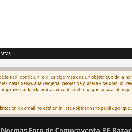
rafos
de la Red, donde un reloj es algo más que un objeto que da la hor
ex hasta Seiko, alta relojería, relojes de pulsera y de bolsillo, r
ompraventa donde podrás encontrar el reloj que buscas al mejor 
rección de email no está en la lista Robinson (no publi), porque s
Normas Foro de Compraventa RE-Bazar