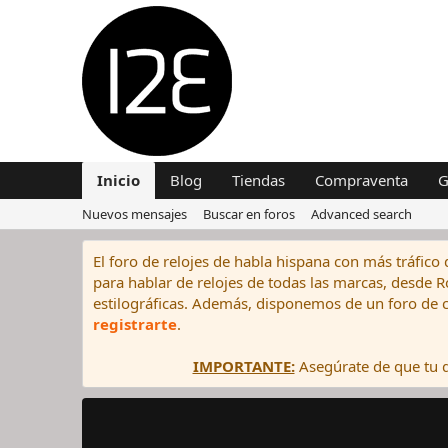
Inicio
Blog
Tiendas
Compraventa
G
Nuevos mensajes
Buscar en foros
Advanced search
El foro de relojes de habla hispana con más tráfico 
para hablar de relojes de todas las marcas, desde Rol
estilográficas. Además, disponemos de un foro de c
registrarte
.
IMPORTANTE:
Asegúrate de que tu di