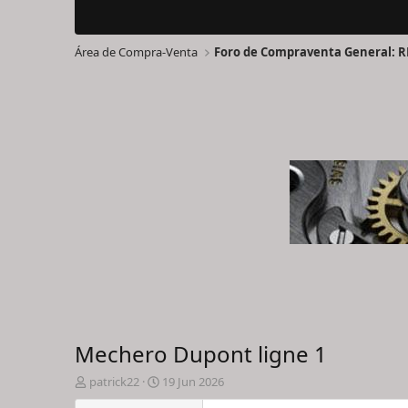
Área de Compra-Venta
Foro de Compraventa General: R
Mechero Dupont ligne 1
I
F
patrick22
19 Jun 2026
n
e