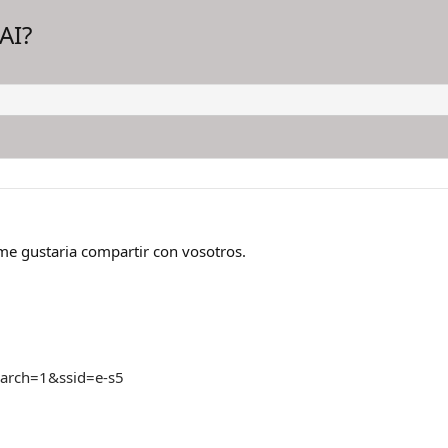
AI?
me gustaria compartir con vosotros.
earch=1&ssid=e-s5