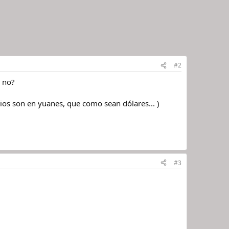
#2
, no?
cios son en yuanes, que como sean dólares... )
#3