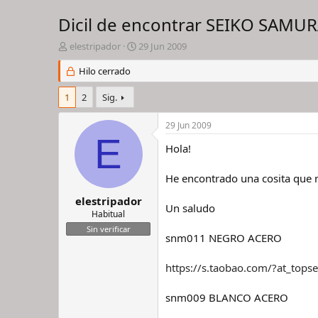
Dicil de encontrar SEIKO SAMUR
I
F
elestripador
29 Jun 2009
n
e
i
Hilo cerrado
c
c
h
i
a
1
2
Sig.
a
d
d
e
29 Jun 2009
o
i
E
r
n
Hola!
d
i
e
c
He encontrado una cosita que 
l
i
h
o
elestripador
Un saludo
i
Habitual
l
Sin verificar
o
snm011 NEGRO ACERO
https://s.taobao.com/?at_tops
snm009 BLANCO ACERO