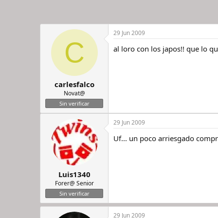
29 Jun 2009
C
al loro con los japos!! que lo qu
carlesfalco
Novat@
Sin verificar
29 Jun 2009
Uf... un poco arriesgado compr
Luis1340
Forer@ Senior
Sin verificar
29 Jun 2009