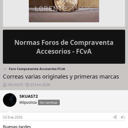
Normas Foros de Compraventa
Accesorios - FCvA
Foro Compraventa Accesorios-FCvA
Correas varias originales y primeras marcas
I
F
SKUAS72
23 Ene 2026
n
e
i
c
SKUAS72
c
h
Milpostista
Sin verificar
i
a
a
d
d
e
23 Ene 2026
#1
o
i
r
n
Buenas tardes