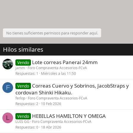
No tienes suficientes permisos para responder aquí.
Hilos similares
Lote correas Panerai 24mm
Vendo
jamm
Foro Compraventa Accesorios-FCvA
Respuestas
1
Miércoles a las 11:50
Correas Cuervo y Sobrinos, JacobStraps y
Vendo
F
cordovan Shinki Hikaku.
ferlop
Foro Compraventa Accesorios-FCvA
Respuestas
2
10 Feb 2026
HEBILLAS HAMILTON Y OMEGA
Vendo
L
LUIS GG
Foro Compraventa Accesorios-FCvA
Respuestas
0
18 Abr 2026