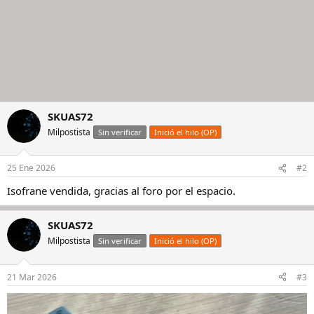
SKUAS72
Milpostista
Sin verificar
Inició el hilo (OP)
25 Ene 2026
#2
Isofrane vendida, gracias al foro por el espacio.
SKUAS72
Milpostista
Sin verificar
Inició el hilo (OP)
21 Mar 2026
#3