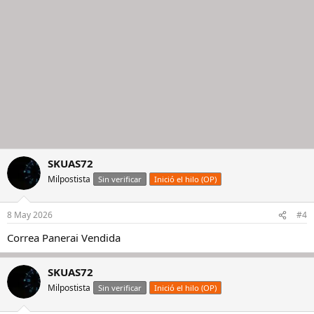
SKUAS72
Milpostista
Sin verificar
Inició el hilo (OP)
8 May 2026
#4
Correa Panerai Vendida
SKUAS72
Milpostista
Sin verificar
Inició el hilo (OP)