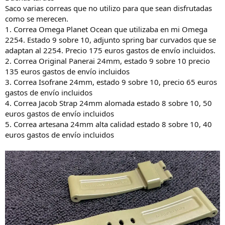
d
i
Saco varias correas que no utilizo para que sean disfrutadas
e
c
como se merecen.
l
i
1. Correa Omega Planet Ocean que utilizaba en mi Omega
h
o
2254. Estado 9 sobre 10, adjunto spring bar curvados que se
i
adaptan al 2254. Precio 175 euros gastos de envío incluidos.
l
o
2. Correa Original Panerai 24mm, estado 9 sobre 10 precio
135 euros gastos de envío incluidos
3. Correa Isofrane 24mm, estado 9 sobre 10, precio 65 euros
gastos de envío incluidos
4. Correa Jacob Strap 24mm alomada estado 8 sobre 10, 50
euros gastos de envío incluidos
5. Correa artesana 24mm alta calidad estado 8 sobre 10, 40
euros gastos de envío incluidos