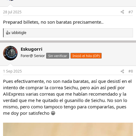
28 Jul 2025
#7
Preparad billetes, no son baratas precisamente..
rabbitigle
R
e
a
Eskugorri
c
c
Forer@ Senior
Sin verificar
Inició el hilo (OP)
i
o
n
1 Sep 2025
#8
e
s
Pues efectivamente, no son nada baratas, así que desistí en el
:
intento de comprar la correa Seichu, pero aún así pedí por
AliExpress varias correas que me habían recomendado y la
verdad que me he quitado el gusanillo de Seichu. No son lo
mismo, pero como tampoco tengo para compararlas, pues
me doy por satisfecho 😁