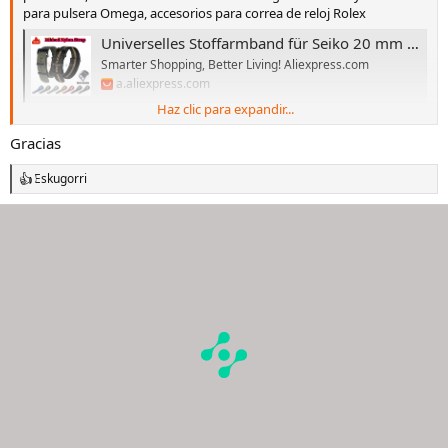
para pulsera Omega, accesorios para correa de reloj Rolex
Universelles Stoffarmband für Seiko 20 mm 22 mm mit schwarzer Schnalle, Nylonband für Omega-Armband für Rolex-Uhrenarmband-Zubehör - AliExpress 1511
Smarter Shopping, Better Living! Aliexpress.com
a.aliexpress.com
Haz clic para expandir...
Ahí tienes
Gracias
Eskugorri
R
e
a
c
c
i
o
n
e
s
: