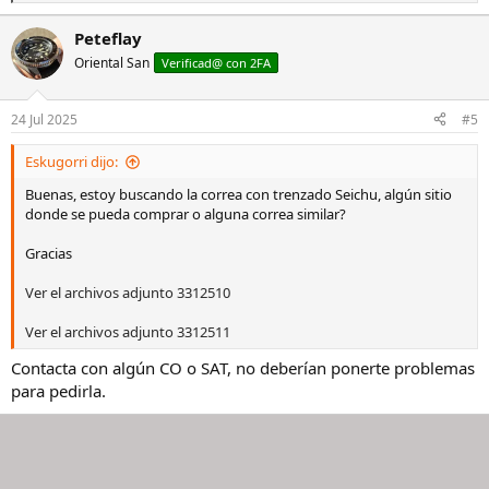
e
a
Peteflay
c
Oriental San
c
Verificad@ con 2FA
i
o
n
24 Jul 2025
#5
e
s
Eskugorri dijo:
:
Buenas, estoy buscando la correa con trenzado Seichu, algún sitio
donde se pueda comprar o alguna correa similar?
Gracias
Ver el archivos adjunto 3312510
Ver el archivos adjunto 3312511
Contacta con algún CO o SAT, no deberían ponerte problemas
para pedirla.