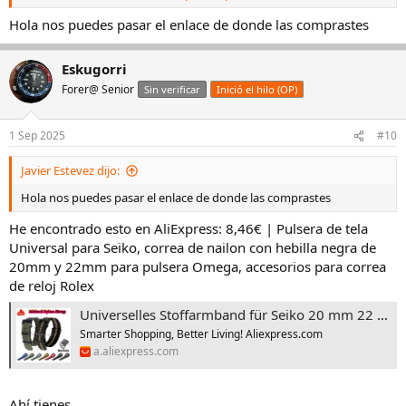
Ver el archivos adjunto 3336195
Hola nos puedes pasar el enlace de donde las comprastes
Eskugorri
Forer@ Senior
Sin verificar
Inició el hilo (OP)
1 Sep 2025
#10
Javier Estevez dijo:
Hola nos puedes pasar el enlace de donde las comprastes
He encontrado esto en AliExpress: 8,46€ | Pulsera de tela
Universal para Seiko, correa de nailon con hebilla negra de
20mm y 22mm para pulsera Omega, accesorios para correa
de reloj Rolex
Universelles Stoffarmband für Seiko 20 mm 22 mm mit schwarzer Schnalle, Nylonband für Omega-Armband für Rolex-Uhrenarmband-Zubehör - AliExpress 1511
Smarter Shopping, Better Living! Aliexpress.com
a.aliexpress.com
Ahí tienes