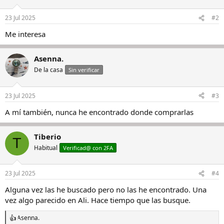
23 Jul 2025
#2
Me interesa
Asenna.
De la casa
Sin verificar
23 Jul 2025
#3
A mí también, nunca he encontrado donde comprarlas
Tiberio
T
Habitual
Verificad@ con 2FA
23 Jul 2025
#4
Alguna vez las he buscado pero no las he encontrado. Una
vez algo parecido en Ali. Hace tiempo que las busque.
Asenna.
R