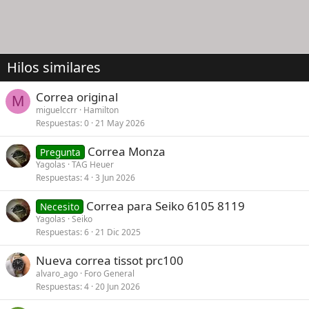
Hilos similares
Correa original
M
miguelccrr
Hamilton
Respuestas
0
21 May 2026
Correa Monza
Pregunta
Yagolas
TAG Heuer
Respuestas
4
3 Jun 2026
Correa para Seiko 6105 8119
Necesito
Yagolas
Seiko
Respuestas
6
21 Dic 2025
Nueva correa tissot prc100
alvaro_ago
Foro General
Respuestas
4
20 Jun 2026