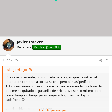
Javier Estevez
De la casa
Verificad@ con 2FA
1 Sep 2025
#9
Eskugorri dijo:
Pues efectivamente, no son nada baratas, así que desistí en el
intento de comprar la correa Seichu, pero aún así pedí por
AliExpress varias correas que me habían recomendado y la verdad
que me he quitado el gusanillo de Seichu. No son lo mismo, pero
como tampoco tengo para compararlas, pues me doy por
satisfecho 😁
Ver el archivos adjunto 3336194
Haz clic para expandir...