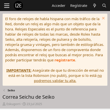
Acceder
Regístrate
El foro de relojes de habla hispana con más tráfico de la
Red, donde un reloj es algo más que un objeto que da la
hora. Relojes Especiales es el punto de referencia para
hablar de relojes de todas las marcas, desde Rolex hasta
Seiko, alta relojería, relojes de pulsera y de bolsillo,
relojería gruesa y vintages, pero también de estilográficas.
Además, disponemos de un foro de compraventa donde
podrás encontrar el reloj que buscas al mejor precio. Para
poder participar tendrás que
registrarte
.
IMPORTANTE:
Asegúrate de que tu dirección de email no
está en la lista Robinson (no publi), porque si lo está
no
podremos validar tu alta.
Seiko
Correa Seichu de Seiko
I
F
Eskugorri
23 Jul 2025
n
e