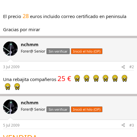
28
El precio
euros incluido correo certificado en peninsula
Gracias por mirar
nchmm
Forer@ Senior
Sin verificar
Inició el hilo (OP)
3 Jul 2009
#2
25 €
Una rebajita compañeros
nchmm
Forer@ Senior
Sin verificar
Inició el hilo (OP)
5 Jul 2009
#3