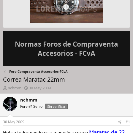
Normas Foros de Compraventa
Accesorios - FCvA
Foro Compraventa Accesorios-FCvA
Correa Maratac 22mm
I
F
nchmm
30 May 2009
n
e
i
c
nchmm
c
h
Forer@ Senior
Sin verificar
i
a
a
d
d
e
30 May 2009
#1
o
i
r
n
Maratac de 22
Hola a todos vendo esta magnifica correa