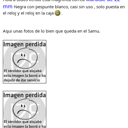
d
i
mm
Negra con pespunte blanco, casi sin uso , solo puesta en
e
c
el reloj y el reloj en la caja
.
l
i
h
o
i
l
Aqui unas fotos de lo bien que queda en el Samu.
o