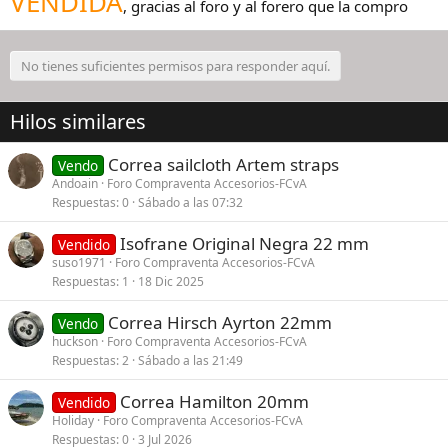
VENDIDA
, gracias al foro y al forero que la compro
No tienes suficientes permisos para responder aquí.
Hilos similares
Correa sailcloth Artem straps
Vendo
Andoain
Foro Compraventa Accesorios-FCvA
Respuestas
0
Sábado a las 07:32
Isofrane Original Negra 22 mm
Vendido
suso1971
Foro Compraventa Accesorios-FCvA
Respuestas
1
18 Dic 2025
Correa Hirsch Ayrton 22mm
Vendo
huckson
Foro Compraventa Accesorios-FCvA
Respuestas
2
Sábado a las 21:49
Correa Hamilton 20mm
Vendido
Holiday
Foro Compraventa Accesorios-FCvA
Respuestas
0
3 Jul 2026