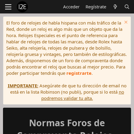
Acceder
Regístrate
El foro de relojes de habla hispana con más tráfico de la
Red, donde un reloj es algo más que un objeto que da la
hora. Relojes Especiales es el punto de referencia para
hablar de relojes de todas las marcas, desde Rolex hasta
Seiko, alta relojería, relojes de pulsera y de bolsillo,
relojería gruesa y vintages, pero también de estilográficas.
Además, disponemos de un foro de compraventa donde
podrás encontrar el reloj que buscas al mejor precio. Para
poder participar tendrás que
registrarte
.
IMPORTANTE:
Asegúrate de que tu dirección de email no
está en la lista Robinson (no publi), porque si lo está
no
podremos validar tu alta.
Normas Foros de