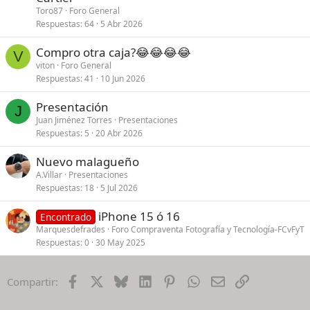
Toro87
Foro General
Respuestas
64
5 Abr 2026
Compro otra caja?😂😂😂😂
V
viton
Foro General
Respuestas
41
10 Jun 2026
Presentación
J
Juan Jiménez Torres
Presentaciones
Respuestas
5
20 Abr 2026
Nuevo malagueño
A.Villar
Presentaciones
Respuestas
18
5 Jul 2026
iPhone 15 ó 16
Encontrado
Marquesdefrades
Foro Compraventa Fotografía y Tecnología-FCvFyT
Respuestas
0
30 May 2025
Facebook
X
Bluesky
LinkedIn
Pinterest
WhatsApp
Email
Enlace
Compartir: