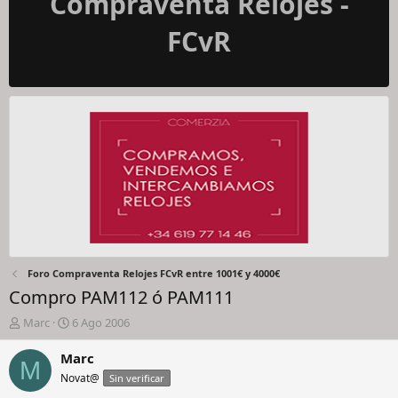
Compraventa Relojes -
FCvR
Foro Compraventa Relojes FCvR entre 1001€ y 4000€
Compro PAM112 ó PAM111
I
F
Marc
6 Ago 2006
n
e
i
c
Marc
M
c
h
Novat@
Sin verificar
i
a