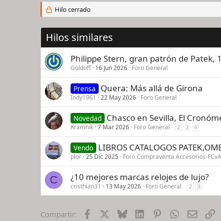
Hilo cerrado
Hilos similares
Philippe Stern, gran patrón de Patek,
Goldoff
16 Jun 2026
Foro General
Quera: Más allá de Girona
Prensa
Indy1961
22 May 2026
Foro General
Chasco en Sevilla, El Cronóm
Novedad
Kramnik
7 Mar 2026
Foro General
2
3
4
LIBROS CATALOGOS PATEK,OM
Vendo
plor
25 Dic 2025
Foro Compraventa Accesorios-FCv
¿10 mejores marcas relojes de lujo?
C
cristhian31
13 May 2026
Foro General
2
3
Facebook
X
Bluesky
LinkedIn
Pinterest
WhatsApp
Email
E
Compartir: