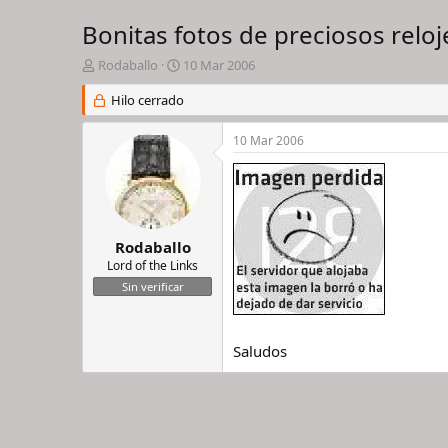
Bonitas fotos de preciosos reloj
I
F
Rodaballo
10 Mar 2006
n
e
i
Hilo cerrado
c
c
h
i
a
10 Mar 2006
a
d
d
e
o
i
r
n
d
i
e
c
Rodaballo
l
i
Lord of the Links
h
o
Sin verificar
i
l
o
Saludos