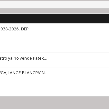
 1938-2026. DEP
etro ya no vende Patek...
EGA,LANGE,BLANCPAIN.
A
nlace