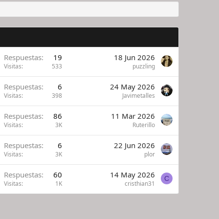
Respuestas
19
18 Jun 2026
Visitas
533
puzzling
Respuestas
6
24 May 2026
Visitas
398
Javimetalles
Respuestas
86
11 Mar 2026
Visitas
3K
Ruterillo
Respuestas
6
22 Jun 2026
Visitas
3K
plor
Respuestas
60
14 May 2026
C
Visitas
1K
cristhian31