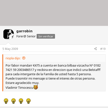
garrobin
Forer@ Senior
Sin verificar
5 May 2009
#19
riopla dijo:
Por fabor mandarr €475 a cuenta en banca bilbaa vizcacha Nº 0182
7421 59 2003486517 y recibira en direccion que indicó una Belstafff
para cada intergante de la Familia de usted hasta 5 persona.
Puede trasmitir mi mensaje si tiene el interes de otras persona.
Estare agradecido muy.
Vladimir Timocescu