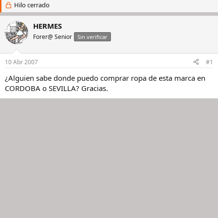
i
Hilo cerrado
c
c
h
i
a
HERMES
a
d
Forer@ Senior
Sin verificar
d
e
o
i
r
n
10 Abr 2007
#1
d
i
e
c
¿Alguien sabe donde puedo comprar ropa de esta marca en
l
i
CORDOBA o SEVILLA? Gracias.
h
o
i
l
o