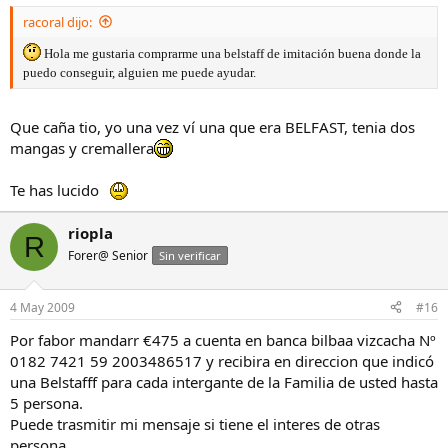
racoral dijo:
Hola me gustaria comprarme una belstaff de imitación buena donde la
puedo conseguir, alguien me puede ayudar.
Que caña tio, yo una vez ví una que era BELFAST, tenia dos
mangas y cremallera
Te has lucido
riopla
R
Forer@ Senior
Sin verificar
4 May 2009
#16
Por fabor mandarr €475 a cuenta en banca bilbaa vizcacha Nº
0182 7421 59 2003486517 y recibira en direccion que indicó
una Belstafff para cada intergante de la Familia de usted hasta
5 persona.
Puede trasmitir mi mensaje si tiene el interes de otras
persona.