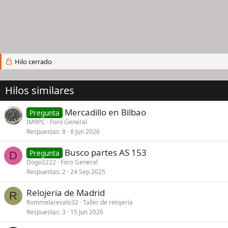
Hilo cerrado
Hilos similares
Mercadillo en Bilbao
Pregunta
IMRPC
Foro General
Respuestas
8
8 Jun 2026
Busco partes AS 153
Pregunta
D
Dogo2222
Foro General
Respuestas
2
24 Sep 2025
Relojeria de Madrid
R
Rommelarevalo32
Taller de relojería
Respuestas
3
15 Jun 2026