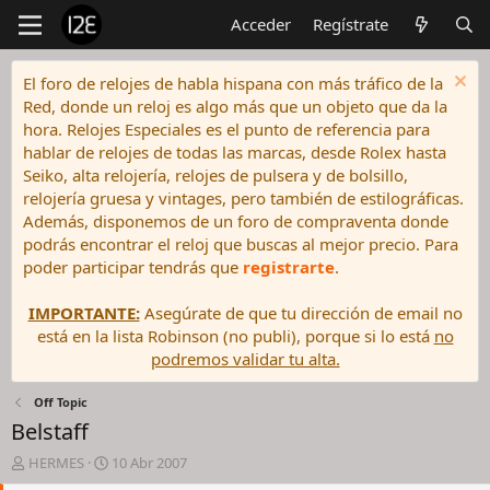
Acceder
Regístrate
El foro de relojes de habla hispana con más tráfico de la
Red, donde un reloj es algo más que un objeto que da la
hora. Relojes Especiales es el punto de referencia para
hablar de relojes de todas las marcas, desde Rolex hasta
Seiko, alta relojería, relojes de pulsera y de bolsillo,
relojería gruesa y vintages, pero también de estilográficas.
Además, disponemos de un foro de compraventa donde
podrás encontrar el reloj que buscas al mejor precio. Para
poder participar tendrás que
registrarte
.
IMPORTANTE:
Asegúrate de que tu dirección de email no
está en la lista Robinson (no publi), porque si lo está
no
podremos validar tu alta.
Off Topic
Belstaff
I
F
HERMES
10 Abr 2007
n
e