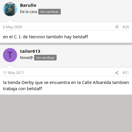
Barullo
De la casa
Sin verificar
6 May 2009
#20
en el C. I. de Nervion también hay belstaff
tailor613
T
Novat@
Sin verificar
11 May 2011
#21
la tienda Derby que se encuentra en la Calle Albareda tambien
trabaja con belstaff