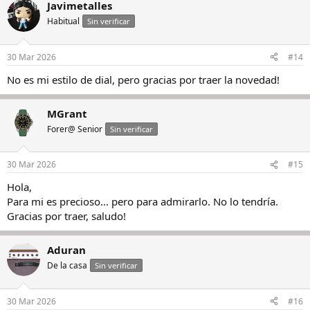
Javimetalles
Habitual
Sin verificar
30 Mar 2026
#14
No es mi estilo de dial, pero gracias por traer la novedad!
MGrant
Forer@ Senior
Sin verificar
30 Mar 2026
#15
Hola,
Para mi es precioso... pero para admirarlo. No lo tendría.
Gracias por traer, saludo!
Aduran
De la casa
Sin verificar
30 Mar 2026
#16