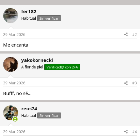
fer182
Habitual
Sin verificar
29 Mar 2026
#2
Me encanta
yakokornecki
A flor de piel
Verificad@ con 2FA
29 Mar 2026
#3
Bufff, no sé...
zeus74
Habitual
Sin verificar
29 Mar 2026
#4