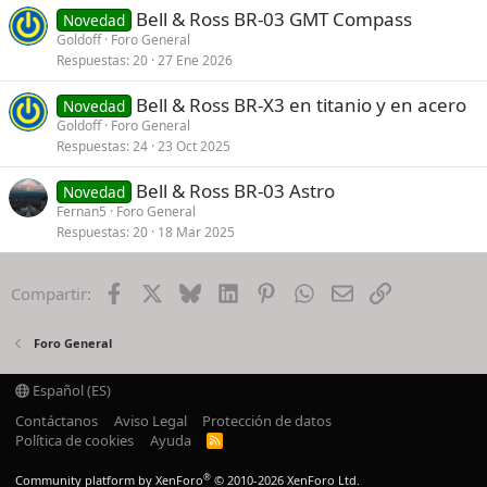
Bell & Ross BR-03 GMT Compass
Novedad
Goldoff
Foro General
Respuestas
20
27 Ene 2026
Bell & Ross BR-X3 en titanio y en acero
Novedad
Goldoff
Foro General
Respuestas
24
23 Oct 2025
Bell & Ross BR-03 Astro
Novedad
Fernan5
Foro General
Respuestas
20
18 Mar 2025
Facebook
X
Bluesky
LinkedIn
Pinterest
WhatsApp
Email
Enlace
Compartir:
Foro General
Español (ES)
Contáctanos
Aviso Legal
Protección de datos
Política de cookies
Ayuda
R
S
S
®
Community platform by XenForo
© 2010-2026 XenForo Ltd.