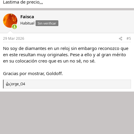
Lastima de precio,,,
Faisca
Habitual
Sin verificar
29 Mar 2026
#5
No soy de diamantes en un reloj sin embargo reconozco que
en este resultan muy originales. Pese a ello y al gran mérito
en su colocación creo que es un no sé, no sé.
Gracias por mostrar, Goldoff.
Jorge_O4
R
e
a
c
c
i
o
n
e
s
: