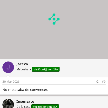
jaccko
J
Milpostista
Verificad@ con 2FA
30 Mar 2026
#9
No me acaba de convencer.
Insensato
De la casa
Verificad@ con 2FA