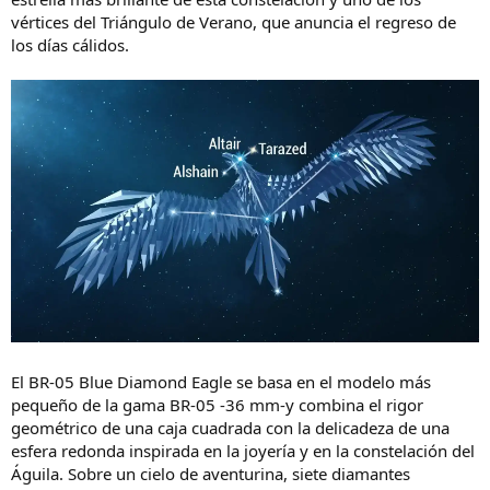
o
vértices del Triángulo de Verano, que anuncia el regreso de
los días cálidos.
El BR-05 Blue Diamond Eagle se basa en el modelo más
pequeño de la gama BR-05 -36 mm-y combina el rigor
geométrico de una caja cuadrada con la delicadeza de una
esfera redonda inspirada en la joyería y en la constelación del
Águila. Sobre un cielo de aventurina, siete diamantes