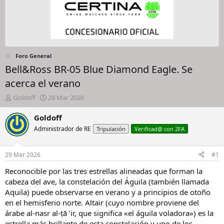
Foro General
Bell&Ross BR-05 Blue Diamond Eagle. Se
acerca el verano
I
F
Goldoff
29 Mar 2026
n
e
i
c
Goldoff
c
h
Administrador de RE
Tripulación
Verificad@ con 2FA
i
a
a
d
d
e
29 Mar 2026
#1
o
i
r
n
Reconocible por las tres estrellas alineadas que forman la
d
i
cabeza del ave, la constelación del Águila (también llamada
e
c
Aquila) puede observarse en verano y a principios de otoño
l
i
en el hemisferio norte. Altair (cuyo nombre proviene del
h
o
árabe al-nasr al-ṭā ’ir, que significa «el águila voladora») es la
i
estrella más brillante de esta constelación y uno de los
l