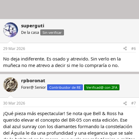
superguti
De la casa
Sin verificar
29 Mar 2026
#6
No deja indiferente. Es osado y atrevido. Sin verlo en la
muñeca no me atrevo a decir si me lo compraría o no.
rpboronat
Forer@ Senior
Contribuidor de RE
Verificad@ con 2FA
30 Mar 2026
#7
¡Qué pieza más espectacular! Se nota que Bell & Ross ha
querido elevar el concepto del BR-05 con esta edición. Ese
dial azul sunray con los diamantes formando la constelación
del Águila le da una profundidad y una elegancia que se sale