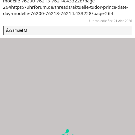
modelle-76200-76213-76214.433228/page-
264https://uhrforum.de/threads/aktuelle-tudor-prince-date-
day-modelle-76200-76213-76214.433228/page-264
Última edición:
21 Abr 2026
Samuel M
R
e
a
c
c
i
o
n
e
s
: