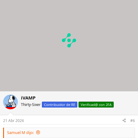
iVAMP
Thirty-Sixer
Contribuidor de RE
Verificad@ con 2FA
21 Abr 2026
#6
Samuel M dijo: