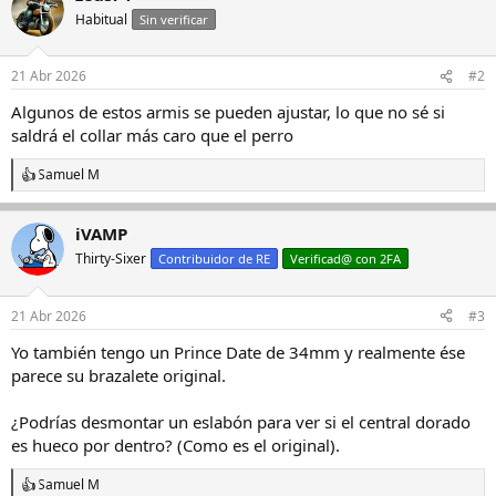
Habitual
Sin verificar
21 Abr 2026
#2
Algunos de estos armis se pueden ajustar, lo que no sé si
saldrá el collar más caro que el perro
Samuel M
R
e
a
iVAMP
c
c
Thirty-Sixer
Contribuidor de RE
Verificad@ con 2FA
i
o
n
21 Abr 2026
#3
e
s
Yo también tengo un Prince Date de 34mm y realmente ése
:
parece su brazalete original.
¿Podrías desmontar un eslabón para ver si el central dorado
es hueco por dentro? (Como es el original).
Samuel M
R