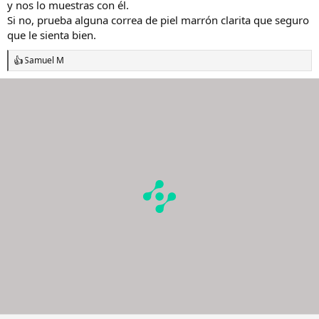
y nos lo muestras con él.
Si no, prueba alguna correa de piel marrón clarita que seguro
que le sienta bien.
Samuel M
R
e
a
c
c
i
o
n
e
s
: