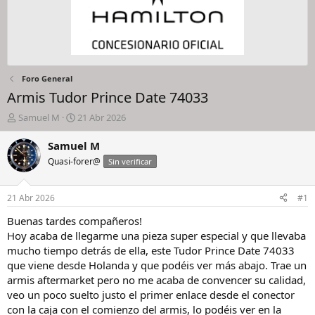
Foro General
Armis Tudor Prince Date 74033
I
F
Samuel M
21 Abr 2026
n
e
i
c
Samuel M
c
h
Quasi-forer@
Sin verificar
i
a
a
d
d
e
21 Abr 2026
#1
o
i
r
n
Buenas tardes compañeros!
d
i
Hoy acaba de llegarme una pieza super especial y que llevaba
e
c
mucho tiempo detrás de ella, este Tudor Prince Date 74033
l
i
que viene desde Holanda y que podéis ver más abajo. Trae un
h
o
armis aftermarket pero no me acaba de convencer su calidad,
i
veo un poco suelto justo el primer enlace desde el conector
l
o
con la caja con el comienzo del armis, lo podéis ver en la