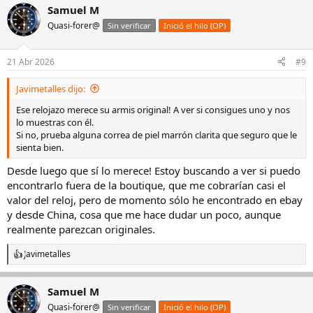
Samuel M
Quasi-forer@
Sin verificar
Inició el hilo (OP)
21 Abr 2026
#9
Javimetalles dijo:
Ese relojazo merece su armis original! A ver si consigues uno y nos
lo muestras con él.
Si no, prueba alguna correa de piel marrón clarita que seguro que le
sienta bien.
Desde luego que sí lo merece! Estoy buscando a ver si puedo
encontrarlo fuera de la boutique, que me cobrarían casi el
valor del reloj, pero de momento sólo he encontrado en ebay
y desde China, cosa que me hace dudar un poco, aunque
realmente parezcan originales.
Javimetalles
R
e
a
Samuel M
c
c
Quasi-forer@
Sin verificar
Inició el hilo (OP)