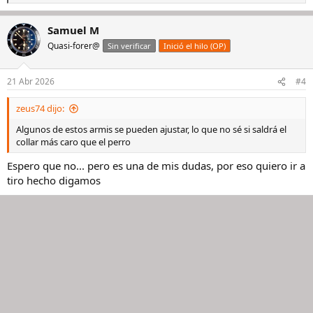
e
a
Samuel M
c
c
Quasi-forer@
Sin verificar
Inició el hilo (OP)
i
o
n
21 Abr 2026
#4
e
s
zeus74 dijo:
:
Algunos de estos armis se pueden ajustar, lo que no sé si saldrá el
collar más caro que el perro
Espero que no... pero es una de mis dudas, por eso quiero ir a
tiro hecho digamos