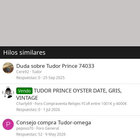
Hilos similares
Duda sobre Tudor Prince 74033
Cere92
Tudor
Respuestas
0
25 Sep 2025
TUDOR PRINCE OYSTER DATE, GRIS,
Vendo
VINTAGE
Charly69
Foro Compraventa Relojes FCvR entre 1001€ y 4000€
Respuestas
0
1 Jul 2026
Consejo compra Tudor-omega
P
peposo70
Foro General
Respuestas
52
9 May 2026