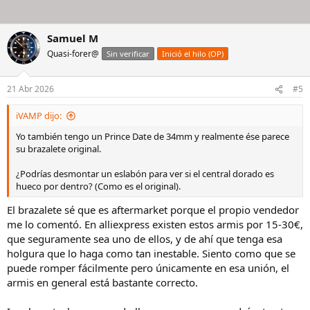
Samuel M
Quasi-forer@
Sin verificar
Inició el hilo (OP)
21 Abr 2026
#5
iVAMP dijo:
Yo también tengo un Prince Date de 34mm y realmente ése parece
su brazalete original.
¿Podrías desmontar un eslabón para ver si el central dorado es
hueco por dentro? (Como es el original).
El brazalete sé que es aftermarket porque el propio vendedor
me lo comentó. En alliexpress existen estos armis por 15-30€,
que seguramente sea uno de ellos, y de ahí que tenga esa
holgura que lo haga como tan inestable. Siento como que se
puede romper fácilmente pero únicamente en esa unión, el
armis en general está bastante correcto.