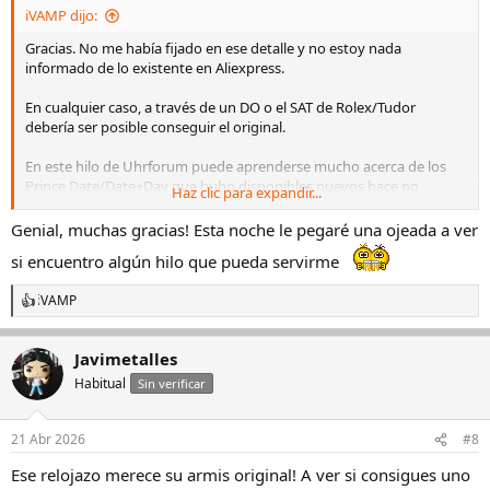
iVAMP dijo:
Gracias. No me había fijado en ese detalle y no estoy nada
informado de lo existente en Aliexpress.
En cualquier caso, a través de un DO o el SAT de Rolex/Tudor
debería ser posible conseguir el original.
En este hilo de Uhrforum puede aprenderse mucho acerca de los
Prince Date/Date+Day que hubo disponibles nuevos hace no
Haz clic para expandir...
muchos años. Recuerdo que llegó a hablarse de brazaletes y sus
referencias. Tal vez puedo ayudarte en lo que buscas.
Genial, muchas gracias! Esta noche le pegaré una ojeada a ver
si encuentro algún hilo que pueda servirme
https://uhrforum.de/threads/aktuelle-tudor-prince-date-day-
modelle-76200-76213-76214.433228/page-
iVAMP
264https://uhrforum.de/threads/aktuelle-tudor-prince-date-day-
R
modelle-76200-76213-76214.433228/page-264
e
a
Javimetalles
c
c
Habitual
Sin verificar
i
o
n
21 Abr 2026
#8
e
s
Ese relojazo merece su armis original! A ver si consigues uno
: