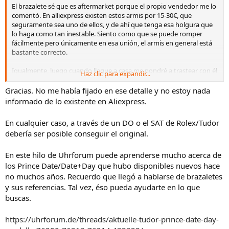
El brazalete sé que es aftermarket porque el propio vendedor me lo
comentó. En alliexpress existen estos armis por 15-30€, que
seguramente sea uno de ellos, y de ahí que tenga esa holgura que
lo haga como tan inestable. Siento como que se puede romper
fácilmente pero únicamente en esa unión, el armis en general está
bastante correcto.
Igualmente, luego cuando llegue a casa me pondré a trastear con él
Haz clic para expandir...
y te comento, muchas gracias!
Gracias. No me había fijado en ese detalle y no estoy nada
Ver el archivos adjunto 3479401
informado de lo existente en Aliexpress.
En cualquier caso, a través de un DO o el SAT de Rolex/Tudor
debería ser posible conseguir el original.
En este hilo de Uhrforum puede aprenderse mucho acerca de
los Prince Date/Date+Day que hubo disponibles nuevos hace
no muchos años. Recuerdo que llegó a hablarse de brazaletes
y sus referencias. Tal vez, éso pueda ayudarte en lo que
buscas.
https://uhrforum.de/threads/aktuelle-tudor-prince-date-day-