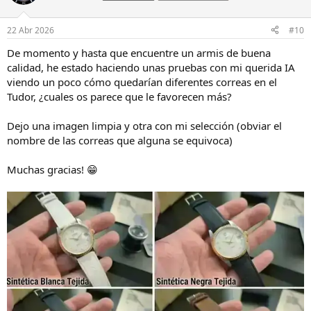
i
o
n
22 Abr 2026
#10
e
s
De momento y hasta que encuentre un armis de buena
:
calidad, he estado haciendo unas pruebas con mi querida IA
viendo un poco cómo quedarían diferentes correas en el
Tudor, ¿cuales os parece que le favorecen más?
Dejo una imagen limpia y otra con mi selección (obviar el
nombre de las correas que alguna se equivoca)
Muchas gracias! 😁