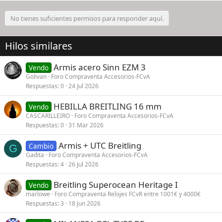
No tienes suficientes permisos para responder aquí.
Hilos similares
Armis acero Sinn EZM 3
Vendo
Golivan
Foro Compraventa Accesorios-FCvA
Respuestas
0
24 Jul 2026
HEBILLA BREITLING 16 mm
Vendo
CASCARILLEIRO
Foro Compraventa Accesorios-FCvA
Respuestas
0
31 Mar 2026
Armis + UTC Breitling
Cambio
G
Gadita
Foro Compraventa Accesorios-FCvA
Respuestas
4
26 Jul 2026
Breitling Superocean Heritage I
Vendo
marlowe
Foro Compraventa Relojes FCvR entre 1001€ y 4000€
Respuestas
3
18 Jun 2026