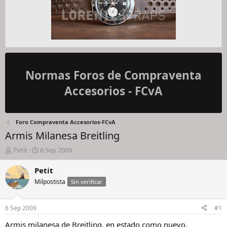
Normas Foros de Compraventa
Accesorios - FCvA
Foro Compraventa Accesorios-FCvA
Armis Milanesa Breitling
I
F
Petit
6 Sep 2009
n
e
i
c
Petit
c
h
Milpostista
Sin verificar
i
a
a
d
d
e
6 Sep 2009
#1
o
i
r
n
Armis milanesa de Breitling, en estado como nuevo,