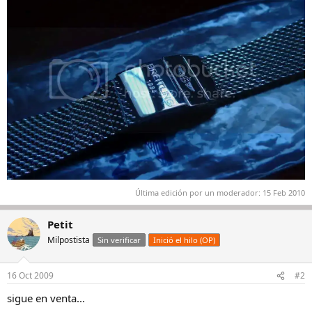
Última edición por un moderador:
15 Feb 2010
Petit
Milpostista
Sin verificar
Inició el hilo (OP)
16 Oct 2009
#2
sigue en venta...