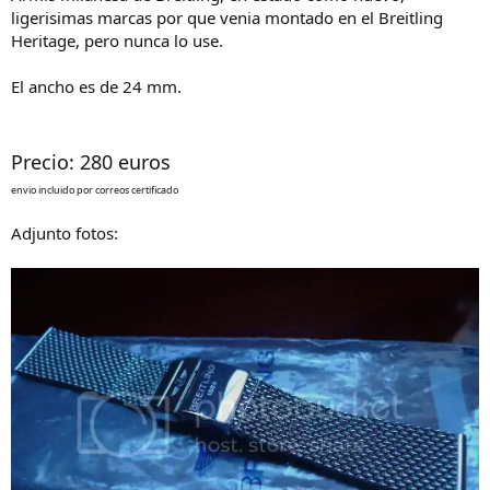
d
i
ligerisimas marcas por que venia montado en el Breitling
e
c
Heritage, pero nunca lo use.
l
i
h
o
El ancho es de 24 mm.
i
l
o
Precio: 280 euros
envio incluido por correos certificado
Adjunto fotos: