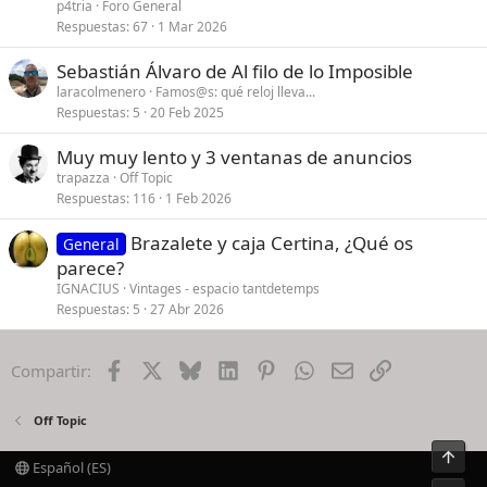
p4tria
Foro General
Respuestas
67
1 Mar 2026
Sebastián Álvaro de Al filo de lo Imposible
laracolmenero
Famos@s: qué reloj lleva...
Respuestas
5
20 Feb 2025
Muy muy lento y 3 ventanas de anuncios
trapazza
Off Topic
Respuestas
116
1 Feb 2026
Brazalete y caja Certina, ¿Qué os
General
parece?
IGNACIUS
Vintages - espacio tantdetemps
Respuestas
5
27 Abr 2026
Facebook
X
Bluesky
LinkedIn
Pinterest
WhatsApp
Email
Enlace
Compartir:
Off Topic
Arrib
Español (ES)