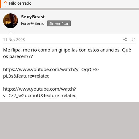
i
Hilo cerrado
c
c
h
i
a
SexyBeast
a
d
Forer@ Senior
Sin verificar
d
e
o
i
r
n
11 Nov 2008
#1
d
i
e
c
Me flipa, me rio como un gilipollas con estos anuncios. Qué
l
i
os parecen???
h
o
i
https://www.youtube.com/watch?v=OqrCF3-
l
pL3s&feature=related
o
https://www.youtube.com/watch?
v=Cz2_w2ucmuU&feature=related