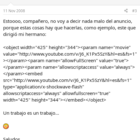
11 Nov 2008
#3
Estoooo, compañero, no voy a decir nada malo del anuncio,
porque estas cosas hay que hacerlas, como ejemplo, este que
dirigió mi hermano:
<object width="425" height="344"><param name="movie"
value="http://www.youtube.com/v/J6_K1Px5SzY&hl=es&fs=1"
></param><param name="allowFullScreen" value="true">
</param><param name="allowscriptaccess" value="always">
</param><embed
src="http://www.youtube.com/v/J6_K1Px5SzY&hl=es&fs=1"
type="application/x-shockwave-flash"
allowscriptaccess="always" allowfullscreen="true"
width="425" height="344"></embed></object>
Un trabajo es un trabajo...
Saludos