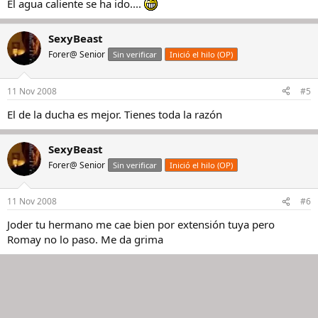
El agua caliente se ha ido....
SexyBeast
Forer@ Senior
Sin verificar
Inició el hilo (OP)
11 Nov 2008
#5
El de la ducha es mejor. Tienes toda la razón
SexyBeast
Forer@ Senior
Sin verificar
Inició el hilo (OP)
11 Nov 2008
#6
Joder tu hermano me cae bien por extensión tuya pero
Romay no lo paso. Me da grima