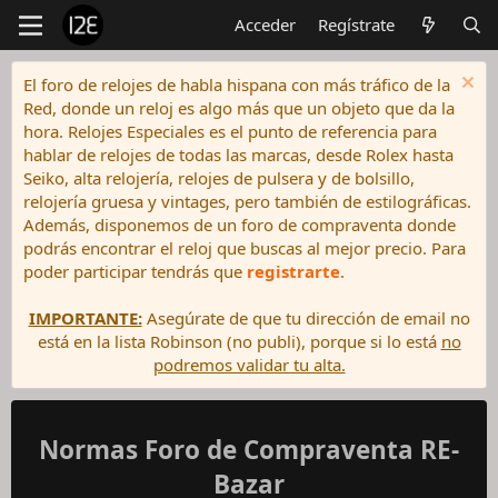
Acceder
Regístrate
El foro de relojes de habla hispana con más tráfico de la
Red, donde un reloj es algo más que un objeto que da la
hora. Relojes Especiales es el punto de referencia para
hablar de relojes de todas las marcas, desde Rolex hasta
Seiko, alta relojería, relojes de pulsera y de bolsillo,
relojería gruesa y vintages, pero también de estilográficas.
Además, disponemos de un foro de compraventa donde
podrás encontrar el reloj que buscas al mejor precio. Para
poder participar tendrás que
registrarte
.
IMPORTANTE:
Asegúrate de que tu dirección de email no
está en la lista Robinson (no publi), porque si lo está
no
podremos validar tu alta.
Normas Foro de Compraventa RE-
Bazar