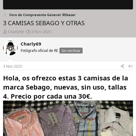
Foro de Compraventa General: REbazar
3 CAMISAS SEBAGO Y OTRAS
I
F
Charly69
3 Nov 2025
n
e
i
c
Charly69
c
h
Fotógrafo oficial de RE
Sin verificar
i
a
a
d
d
e
3 Nov 2025
#1
o
i
r
n
Hola, os ofrezco estas 3 camisas de la
d
i
marca Sebago, nuevas, sin uso, tallas
e
c
l
i
4. Precio por cada una 30€.
h
o
i
l
o