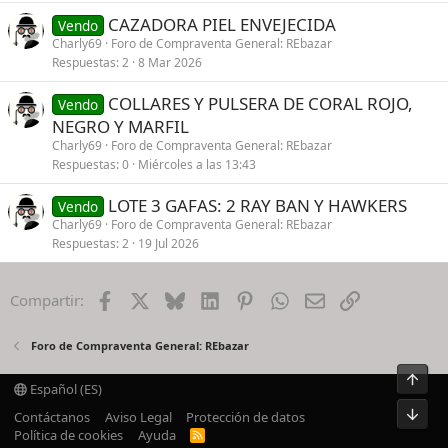
CAZADORA PIEL ENVEJECIDA
Vendo
Charly69
Foro de Compraventa General: REbazar
Respuestas
2
8 Mar 2026
COLLARES Y PULSERA DE CORAL ROJO,
Vendo
NEGRO Y MARFIL
Charly69
Foro de Compraventa General: REbazar
Respuestas
0
Miércoles a las 13:43
LOTE 3 GAFAS: 2 RAY BAN Y HAWKERS
Vendo
Charly69
Foro de Compraventa General: REbazar
Respuestas
2
19 Jul 2026
Facebook
X
Bluesky
LinkedIn
Pinterest
WhatsApp
Email
Enlace
Compartir:
Foro de Compraventa General: REbazar
Español (ES)
Contáctanos
Aviso Legal
Protección de datos
Política de cookies
Ayuda
R