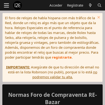
Acceder
Regístrate
El foro de relojes de habla hispana con más tráfico de la
Red, donde un reloj es algo más que un objeto que da la
hora. Relojes Especiales es el punto de referencia para
hablar de relojes de todas las marcas, desde Rolex hasta
Seiko, alta relojería, relojes de pulsera y de bolsillo,
relojería gruesa y vintages, pero también de estilográficas.
Además, disponemos de un foro de compraventa donde
podrás encontrar el reloj que buscas al mejor precio. Para
poder participar tendrás que
registrarte
.
IMPORTANTE:
Asegúrate de que tu dirección de email no
está en la lista Robinson (no publi), porque si lo está
no
podremos validar tu alta.
Normas Foro de Compraventa RE-
Bazar