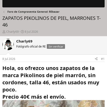
Foro de Compraventa General: REbazar
ZAPATOS PIKOLINOS DE PIEL, MARRONES T-
46
I
F
Charly69
8 Jul 2026
n
e
i
c
Charly69
c
h
Fotógrafo oficial de RE
Sin verificar
i
a
a
d
d
e
8 Jul 2026
#1
o
i
r
n
Hola, os ofrezco unos zapatos de la
d
i
marca Pikolinos de piel marrón, sin
e
c
l
i
cordones, talla 46, están usados muy
h
o
i
poco.
l
Precio 40€ más el envío.
o