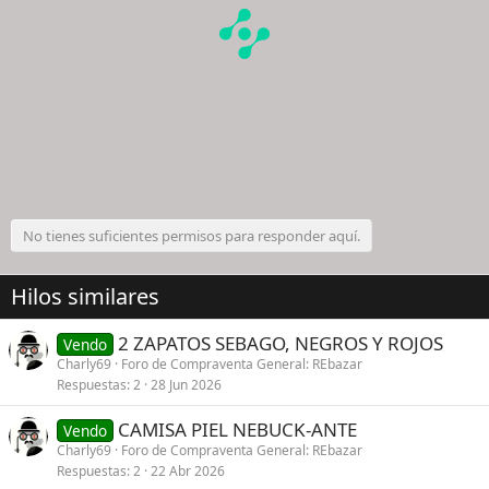
No tienes suficientes permisos para responder aquí.
Hilos similares
2 ZAPATOS SEBAGO, NEGROS Y ROJOS
Vendo
Charly69
Foro de Compraventa General: REbazar
Respuestas
2
28 Jun 2026
CAMISA PIEL NEBUCK-ANTE
Vendo
Charly69
Foro de Compraventa General: REbazar
Respuestas
2
22 Abr 2026