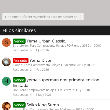
No tienes suficientes permisos para responder aquí.
Hilos similares
Yema Urban Classic.
Vendo
S
Stratoforte
Foro Compraventa Relojes FCvR entre 201€ y 1000€
Respuestas
4
31 Jul 2026
Yema Diver
Vendido
Juanan
Foro Compraventa Relojes FCvR entre 201€ y 1000€
Respuestas
2
1 Feb 2026
yema superman gmt primera edicion
Vendo
H
limitada
Hrc
Foro Compraventa Relojes FCvR entre 201€ y 1000€
Respuestas
4
13 May 2026
Seiko King Sumo
Vendo
jreros
Foro Compraventa Relojes FCvR entre 201€ y 1000€