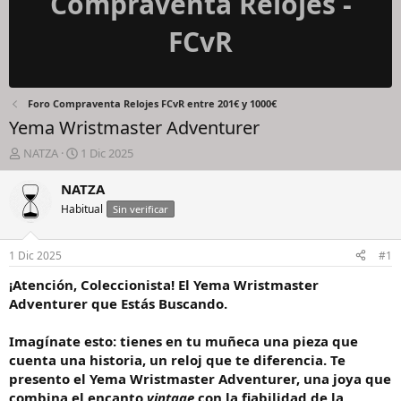
Compraventa Relojes -
FCvR
Foro Compraventa Relojes FCvR entre 201€ y 1000€
Yema Wristmaster Adventurer
I
F
NATZA
1 Dic 2025
n
e
i
c
NATZA
c
h
Habitual
Sin verificar
i
a
a
d
d
e
1 Dic 2025
#1
o
i
r
n
¡Atención, Coleccionista! El Yema Wristmaster
d
i
Adventurer que Estás Buscando.
e
c
l
i
Imagínate esto: tienes en tu muñeca una pieza que
h
o
cuenta una historia, un reloj que te diferencia. Te
i
presento el Yema Wristmaster Adventurer, una joya que
l
o
combina el encanto
vintage
con la fiabilidad de la