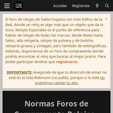
Acceder
Regístrate
El foro de relojes de habla hispana con más tráfico de la
Red, donde un reloj es algo más que un objeto que da la
hora. Relojes Especiales es el punto de referencia para
hablar de relojes de todas las marcas, desde Rolex hasta
Seiko, alta relojería, relojes de pulsera y de bolsillo,
relojería gruesa y vintages, pero también de estilográficas.
Además, disponemos de un foro de compraventa donde
podrás encontrar el reloj que buscas al mejor precio. Para
poder participar tendrás que
registrarte
.
IMPORTANTE:
Asegúrate de que tu dirección de email no
está en la lista Robinson (no publi), porque si lo está
no
podremos validar tu alta.
Normas Foros de