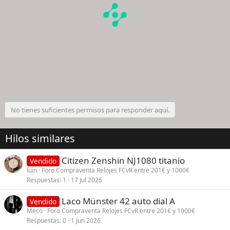
No tienes suficientes permisos para responder aquí.
Hilos similares
Citizen Zenshin NJ1080 titanio
Vendido
luin
Foro Compraventa Relojes FCvR entre 201€ y 1000€
Respuestas
1
17 Jul 2026
Laco Münster 42 auto dial A
Vendido
Meco
Foro Compraventa Relojes FCvR entre 201€ y 1000€
Respuestas
0
1 Jun 2026