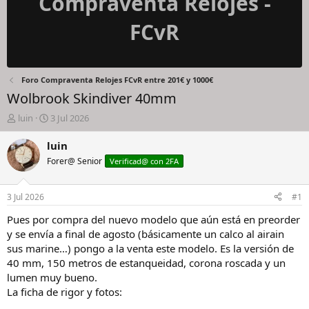
Compraventa Relojes -
FCvR
Foro Compraventa Relojes FCvR entre 201€ y 1000€
Wolbrook Skindiver 40mm
I
F
luin
3 Jul 2026
n
e
i
c
luin
c
h
Forer@ Senior
Verificad@ con 2FA
i
a
a
d
d
e
3 Jul 2026
#1
o
i
r
n
Pues por compra del nuevo modelo que aún está en preorder
d
i
y se envía a final de agosto (básicamente un calco al airain
e
c
sus marine…) pongo a la venta este modelo. Es la versión de
l
i
40 mm, 150 metros de estanqueidad, corona roscada y un
h
o
lumen muy bueno.
i
La ficha de rigor y fotos:
l
o