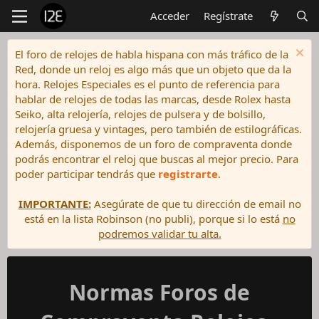
Acceder
Regístrate
El foro de relojes de habla hispana con más tráfico de la
Red, donde un reloj es algo más que un objeto que da la
hora. Relojes Especiales es el punto de referencia para
hablar de relojes de todas las marcas, desde Rolex hasta
Seiko, alta relojería, relojes de pulsera y de bolsillo,
relojería gruesa y vintages, pero también de estilográficas.
Además, disponemos de un foro de compraventa donde
podrás encontrar el reloj que buscas al mejor precio. Para
poder participar tendrás que
registrarte
.
IMPORTANTE:
Asegúrate de que tu dirección de email no
está en la lista Robinson (no publi), porque si lo está
no
podremos validar tu alta.
Normas Foros de