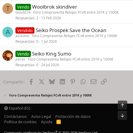
Woolbrok skindiver
Vendo
T
txusito74
Foro Compraventa Relojes FCvR entre 201€ y 1000€
Respuestas
2
13 Feb 2026
Seiko Prospek Save the Ocean
Vendido
A
azurano
Foro Compraventa Relojes FCvR entre 201€ y 1000€
Respuestas
0
1 Jul 2026
Seiko King Sumo
Vendo
jreros
Foro Compraventa Relojes FCvR entre 201€ y 1000€
Respuestas
0
24 Jul 2026
Facebook
X
Bluesky
LinkedIn
Pinterest
WhatsApp
Email
Enlace
Compartir:
Foro Compraventa Relojes FCvR entre 201€ y 1000€
Arrib
Español (ES)
Pie
Contáctanos
Aviso Legal
Protección de datos
Política de cookies
Ayuda
R
S
S
®
Community platform by XenForo
© 2010-2026 XenForo Ltd.