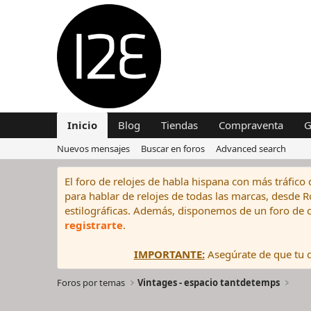
Inicio
Blog
Tiendas
Compraventa
G
Nuevos mensajes
Buscar en foros
Advanced search
El foro de relojes de habla hispana con más tráfico 
para hablar de relojes de todas las marcas, desde Rol
estilográficas. Además, disponemos de un foro de c
registrarte
.
IMPORTANTE:
Asegúrate de que tu di
Foros por temas
Vintages - espacio tantdetemps