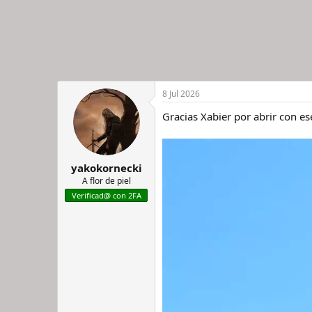
8 Jul 2026
Gracias Xabier por abrir con es
yakokornecki
A flor de piel
Verificad@ con 2FA