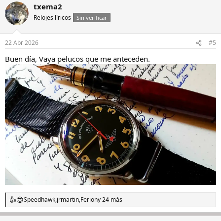
txema2
Relojes líricos
Sin verificar
22 Abr 2026
#5
Buen día, Vaya pelucos que me anteceden.
Speedhawk
,
jrmartin
,
Ferion
y 24 más
R
e
a