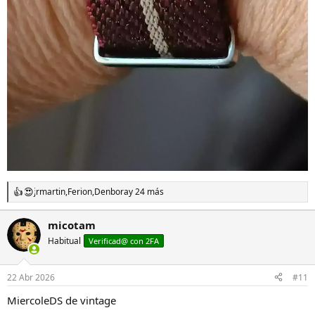
jrmartin
,
Ferion
,
Denbora
y 24 más
R
e
a
micotam
c
Habitual
c
Verificad@ con 2FA
i
o
n
22 Abr 2026
#11
e
s
MiercoleDS de vintage
: