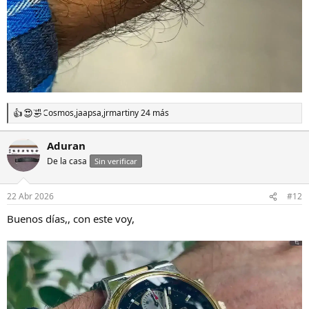
Cosmos
,
jaapsa
,
jrmartin
y 24 más
R
e
a
Aduran
c
De la casa
c
Sin verificar
i
o
n
22 Abr 2026
#12
e
s
Buenos días,, con este voy,
: