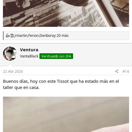
jrmartin
,
Ferion
,
Denbora
y 20 más
R
e
a
Ventura
c
VantaBlack
c
Verificad@ con 2FA
i
o
n
22 Abr 2026
#14
e
s
Buenos días, hoy con este Tissot que ha estado más en el
:
taller que en casa.