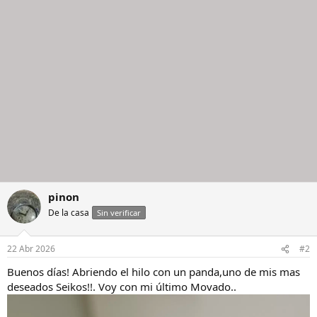
o
n
e
s
:
pinon
De la casa
Sin verificar
22 Abr 2026
#2
Buenos días! Abriendo el hilo con un panda,uno de mis mas
deseados Seikos!!. Voy con mi último Movado..