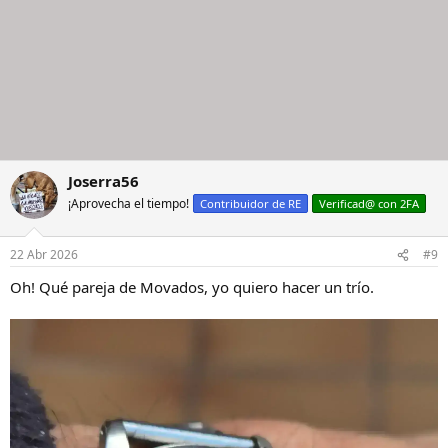
Joserra56
¡Aprovecha el tiempo!
Contribuidor de RE
Verificad@ con 2FA
22 Abr 2026
#9
Oh! Qué pareja de Movados, yo quiero hacer un trío.