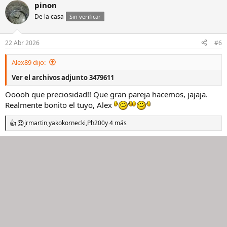
pinon
c
c
De la casa
Sin verificar
i
o
n
22 Abr 2026
#6
e
s
Alex89 dijo:
:
Ver el archivos adjunto 3479611
Ooooh que preciosidad!! Que gran pareja hacemos, jajaja.
Realmente bonito el tuyo, Alex
jrmartin
,
yakokornecki
,
Ph200
y 4 más
R
e
a
c
c
i
o
n
e
s
: