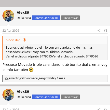
Alex89
De la casa
Contribuidor de RE
Sin verificar
22 Abr 2026
#3
pinon dijo:
Buenos días! Abriendo el hilo con un panda,uno de mis mas
deseados Seikos!!. Voy con mi último Movado..
Ver el archivos adjunto 3479595
Ver el archivos adjunto 3479596
Precioso Movado triple calendario, qué bonito dial crema, voy
el mío también
jrmartin
,
yakokornecki
,
sergiowilde
y 4 más
R
e
a
Alex89
c
c
De la casa
Contribuidor de RE
Sin verificar
i
o
n
22 Abr 2026
#4