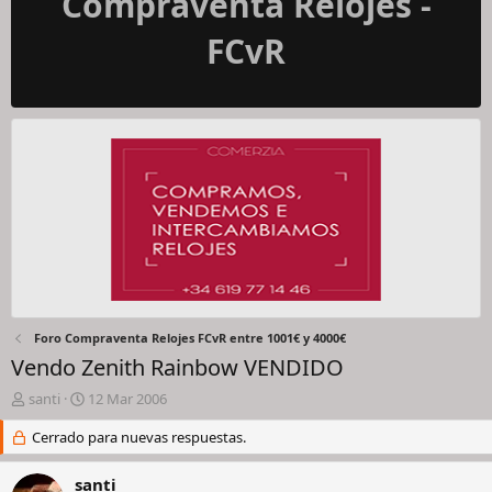
Compraventa Relojes -
FCvR
Foro Compraventa Relojes FCvR entre 1001€ y 4000€
Vendo Zenith Rainbow VENDIDO
I
F
santi
12 Mar 2006
n
e
i
Cerrado para nuevas respuestas.
c
c
h
i
a
santi