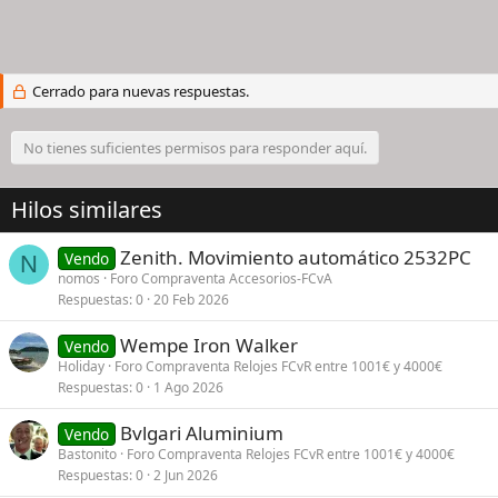
Cerrado para nuevas respuestas.
No tienes suficientes permisos para responder aquí.
Hilos similares
Zenith. Movimiento automático 2532PC
Vendo
N
nomos
Foro Compraventa Accesorios-FCvA
Respuestas
0
20 Feb 2026
Wempe Iron Walker
Vendo
Holiday
Foro Compraventa Relojes FCvR entre 1001€ y 4000€
Respuestas
0
1 Ago 2026
Bvlgari Aluminium
Vendo
Bastonito
Foro Compraventa Relojes FCvR entre 1001€ y 4000€
Respuestas
0
2 Jun 2026