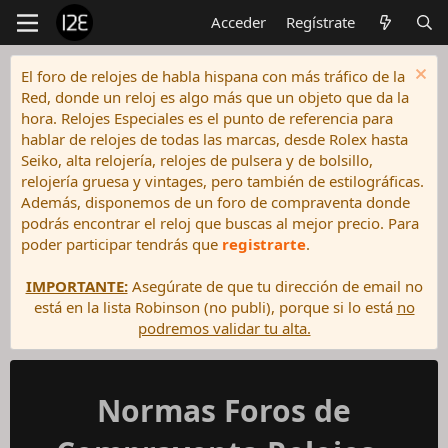
Acceder
Regístrate
El foro de relojes de habla hispana con más tráfico de la
Red, donde un reloj es algo más que un objeto que da la
hora. Relojes Especiales es el punto de referencia para
hablar de relojes de todas las marcas, desde Rolex hasta
Seiko, alta relojería, relojes de pulsera y de bolsillo,
relojería gruesa y vintages, pero también de estilográficas.
Además, disponemos de un foro de compraventa donde
podrás encontrar el reloj que buscas al mejor precio. Para
poder participar tendrás que
registrarte
.
IMPORTANTE:
Asegúrate de que tu dirección de email no
está en la lista Robinson (no publi), porque si lo está
no
podremos validar tu alta.
Normas Foros de