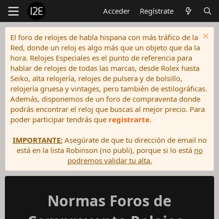
Acceder
Regístrate
El foro de relojes de habla hispana con más tráfico de la
Red, donde un reloj es algo más que un objeto que da la
hora. Relojes Especiales es el punto de referencia para
hablar de relojes de todas las marcas, desde Rolex hasta
Seiko, alta relojería, relojes de pulsera y de bolsillo,
relojería gruesa y vintages, pero también de estilográficas.
Además, disponemos de un foro de compraventa donde
podrás encontrar el reloj que buscas al mejor precio. Para
poder participar tendrás que
registrarte
.
IMPORTANTE:
Asegúrate de que tu dirección de email no
está en la lista Robinson (no publi), porque si lo está
no
podremos validar tu alta.
Normas Foros de