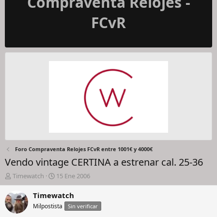
Compraventa Relojes -
FCvR
Foro Compraventa Relojes FCvR entre 1001€ y 4000€
Vendo vintage CERTINA a estrenar cal. 25-36
I
F
Timewatch
15 Ene 2006
n
e
i
c
Timewatch
c
h
Milpostista
Sin verificar
i
a