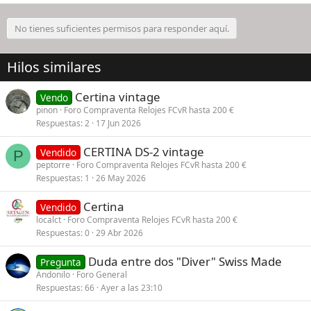
No tienes suficientes permisos para responder aquí.
Hilos similares
Certina vintage
Vendo
pinon
Foro Compraventa Relojes FCvR hasta 200 €
Respuestas
2
17 Jun 2026
CERTINA DS-2 vintage
Vendido
P
peptorre
Foro Compraventa Relojes FCvR hasta 200 €
Respuestas
1
26 May 2026
Certina
Vendido
localct
Foro Compraventa Relojes FCvR hasta 200 €
Respuestas
0
29 Abr 2026
Duda entre dos "Diver" Swiss Made
Pregunta
Andonilo
Foro General
Respuestas
66
Ayer a las 23:10