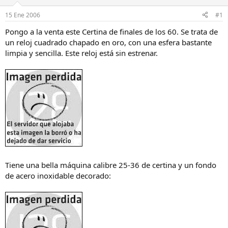
a
d
d
e
15 Ene 2006
#1
o
i
r
n
Pongo a la venta este Certina de finales de los 60. Se trata de
d
i
un reloj cuadrado chapado en oro, con una esfera bastante
e
c
limpia y sencilla. Este reloj está sin estrenar.
l
i
h
o
i
l
o
Tiene una bella máquina calibre 25-36 de certina y un fondo
de acero inoxidable decorado: