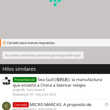
Cerrado para nuevas respuestas.
No tienes suficientes permisos para responder aquí.
Hilos similares
Sea-Gull (海鸥表): la manufactura
Presentación
que enseñó a China a fabricar relojes
jorgesdb
Foro General
Respuestas
45
Hoy a las 20:37
C
MICRO MARCAS. A proposito de.
Cerrado
K
e
kendosalamanca
Foro General