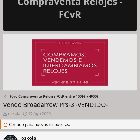
Compraventa Relojes -
FCvR
Foro Compraventa Relojes FCvR entre 1001€ y 4000€
Vendo Broadarrow Prs-3 -VENDIDO-
I
F
oskola
17 Ago 2006
n
e
i
Cerrado para nuevas respuestas.
c
c
h
i
a
oskola