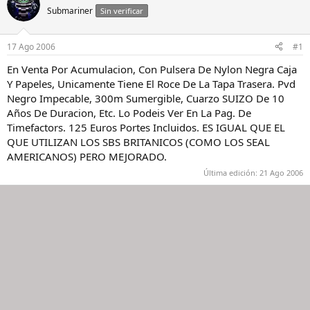
a
d
Submariner
Sin verificar
d
e
o
i
r
n
17 Ago 2006
#1
d
i
e
c
En Venta Por Acumulacion, Con Pulsera De Nylon Negra Caja
l
i
Y Papeles, Unicamente Tiene El Roce De La Tapa Trasera. Pvd
h
o
Negro Impecable, 300m Sumergible, Cuarzo SUIZO De 10
i
Años De Duracion, Etc. Lo Podeis Ver En La Pag. De
l
Timefactors. 125 Euros Portes Incluidos. ES IGUAL QUE EL
o
QUE UTILIZAN LOS SBS BRITANICOS (COMO LOS SEAL
AMERICANOS) PERO MEJORADO.
Última edición:
21 Ago 2006