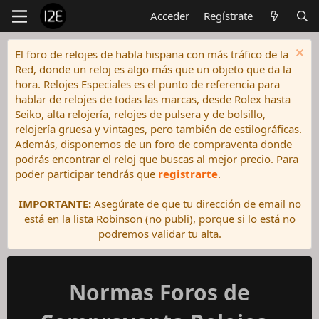
Acceder
Regístrate
El foro de relojes de habla hispana con más tráfico de la
Red, donde un reloj es algo más que un objeto que da la
hora. Relojes Especiales es el punto de referencia para
hablar de relojes de todas las marcas, desde Rolex hasta
Seiko, alta relojería, relojes de pulsera y de bolsillo,
relojería gruesa y vintages, pero también de estilográficas.
Además, disponemos de un foro de compraventa donde
podrás encontrar el reloj que buscas al mejor precio. Para
poder participar tendrás que
registrarte
.
IMPORTANTE:
Asegúrate de que tu dirección de email no
está en la lista Robinson (no publi), porque si lo está
no
podremos validar tu alta.
Normas Foros de