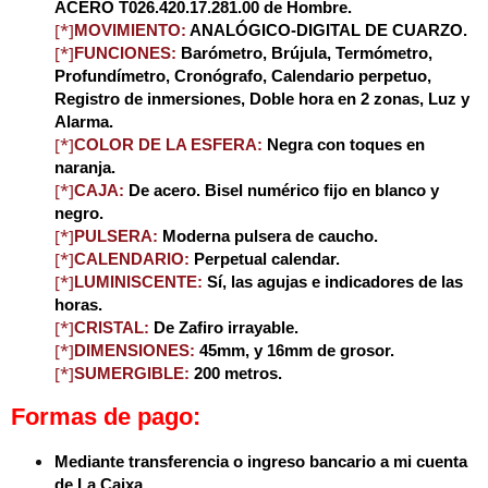
ACERO T026.420.17.281.00 de Hombre.
[*]
MOVIMIENTO:
ANALÓGICO-DIGITAL DE CUARZO.
[*]
FUNCIONES:
Barómetro, Brújula, Termómetro,
Profundímetro, Cronógrafo, Calendario perpetuo,
Registro de inmersiones, Doble hora en 2 zonas, Luz y
Alarma.
[*]
COLOR DE LA ESFERA:
Negra con toques en
naranja.
[*]
CAJA:
De acero. Bisel numérico fijo en blanco y
negro.
[*]
PULSERA:
Moderna pulsera de caucho
.
[*]
CALENDARIO:
Perpetual calendar.
[*]
LUMINISCENTE:
Sí, las agujas e indicadores de las
horas.
[*]
CRISTAL:
De Zafiro irrayable.
[*]
DIMENSIONES:
45mm, y 16mm de grosor.
[*]
SUMERGIBLE:
200 metros.
Formas de pago:
Mediante transferencia o ingreso bancario a mi cuenta
de La Caixa