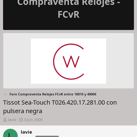
Compraventa Relojes -
FCvR
Foro Compraventa Relojes FCvR entre 1001€ y 4000€
Tissot Sea-Touch T026.420.17.281.00 con
pulsera negra
I
F
lavie
3 Jun 2009
n
e
i
c
lavie
L
c
h