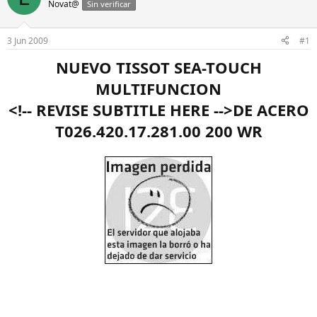
Novat@
Sin verificar
i
a
a
d
d
e
3 Jun 2009
#1
o
i
r
n
NUEVO TISSOT SEA-TOUCH
d
i
MULTIFUNCION
e
c
l
i
<!-- REVISE SUBTITLE HERE -->DE ACERO
h
o
i
T026.420.17.281.00 200 WR
l
o