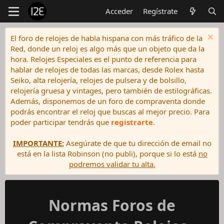
Acceder
Regístrate
El foro de relojes de habla hispana con más tráfico de la
Red, donde un reloj es algo más que un objeto que da la
hora. Relojes Especiales es el punto de referencia para
hablar de relojes de todas las marcas, desde Rolex hasta
Seiko, alta relojería, relojes de pulsera y de bolsillo,
relojería gruesa y vintages, pero también de estilográficas.
Además, disponemos de un foro de compraventa donde
podrás encontrar el reloj que buscas al mejor precio. Para
poder participar tendrás que
registrarte
.
IMPORTANTE:
Asegúrate de que tu dirección de email no
está en la lista Robinson (no publi), porque si lo está
no
podremos validar tu alta.
Normas Foros de