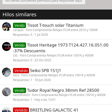
No tienes suficientes permisos para responder aquí.
Hilos similares
Tissot T-touch solar Titanium
Vendo
carquin
Foro Compraventa Relojes FCvR entre 201€ y 1000€
Respuestas
0
1 Jul 2026
Tissot Heritage 1973 T124.427.16.051.00
Vendo
-37% Descuento
LVL
Foro Compraventa Relojes FCvR entre 1001€ y 4000€
Respuestas
0
23 Oct 2025
Seiko SPB 151J1
Vendido
loiro
Foro Compraventa Relojes FCvR entre 1001€ y 4000€
Respuestas
1
18 Jun 2026
Tudor Royal Negro 38mm Ref 28500
Vendo
nachifisio23
Foro Compraventa Relojes FCvR entre 1001€ y 4000€
Respuestas
1
Hoy a las 13:51
BREITLING GALACTIC 41
Vendido