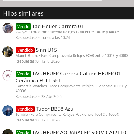
Hilos similares
Tag Heuer Carrera 01
Vendo
Vwey89
Foro Compraventa Relojes FCvR entre 1001€ y 4000€
Respuestas
0
Lunes a las 10:24
Sinn U15
Vendido
Monet_Briard
Foro Compraventa Relojes FCvR entre 1001€ y 4000€
Respuestas
0
12 Jul 2026
TAG HEUER Carrera Calibre HEUER 01
Vendo
Cerámica FULL SET
Comerzia Watches
Foro Compraventa Relojes FCvR entre 1001€ y
4000€
Respuestas
0
23 Abr 2026
Tudor BB58 Azul
Vendido
Temblo
Foro Compraventa Relojes FCvR entre 1001€ y 4000€
Respuestas
0
12 Jul 2026
TAG HEUER AQUARACER 500M CAJ2110 -
Vendo