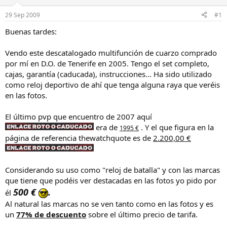
a
d
d
e
29 Sep 2009
#1
o
i
r
n
Buenas tardes:
d
i
e
c
Vendo este descatalogado multifunción de cuarzo comprado
l
i
por mí en D.O. de Tenerife en 2005. Tengo el set completo,
h
o
cajas, garantía (caducada), instrucciones... Ha sido utilizado
i
como reloj deportivo de ahí que tenga alguna raya que veréis
l
o
en las fotos.
El último pvp que encuentro de 2007 aquí
era de
. Y el que figura en la
1995 €
página de referencia thewatchquote es de
2.200,00 €
Considerando su uso como "reloj de batalla" y con las marcas
que tiene que podéis ver destacadas en las fotos yo pido por
500 €
.
él
Al natural las marcas no se ven tanto como en las fotos y es
un
77% de descuento
sobre el último precio de tarifa.