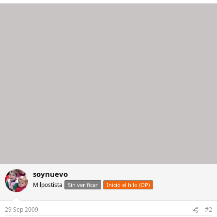
soynuevo
Milpostista
Sin verificar
Inició el hilo (OP)
29 Sep 2009
#2