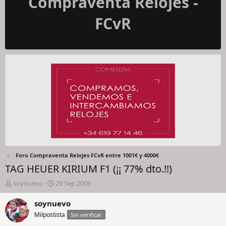
Compraventa Relojes -
FCvR
Foro Compraventa Relojes FCvR entre 1001€ y 4000€
TAG HEUER KIRIUM F1 (¡¡ 77% dto.!!)
I
F
soynuevo
29 Sep 2009
n
e
i
c
soynuevo
c
h
Milpostista
Sin verificar
i
a