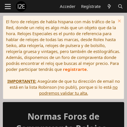
Acceder
Regístrate
El foro de relojes de habla hispana con más tráfico de la
Red, donde un reloj es algo más que un objeto que da la
hora. Relojes Especiales es el punto de referencia para
hablar de relojes de todas las marcas, desde Rolex hasta
Seiko, alta relojería, relojes de pulsera y de bolsillo,
relojería gruesa y vintages, pero también de estilográficas.
Además, disponemos de un foro de compraventa donde
podrás encontrar el reloj que buscas al mejor precio. Para
poder participar tendrás que
registrarte
.
IMPORTANTE:
Asegúrate de que tu dirección de email no
está en la lista Robinson (no publi), porque si lo está
no
podremos validar tu alta.
Normas Foros de