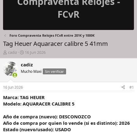
Compraventa Relojes -
FCvR
Foro Compraventa Relojes FCvR entre 201€ y 1000€
Tag Heuer Aquaracer calibre 5 41mm
I
F
cadiz
16 Jun 2026
n
e
i
c
cadiz
c
h
Mucho Maxi
Sin verificar
i
a
a
d
d
e
16 Jun 2026
#1
o
i
r
n
Marca: TAG HEUER
d
i
Modelo: AQUARACER CALIBRE 5
e
c
l
i
Año de compra (nuevo): DESCONOZCO
h
o
Año de compra por quien lo vende (si es distinto): 2026
i
Estado (nuevo/usado): USADO
l
o