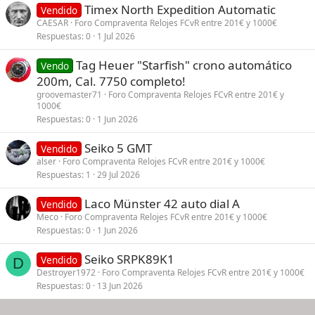
Timex North Expedition Automatic
Vendido
CAESAR
Foro Compraventa Relojes FCvR entre 201€ y 1000€
Respuestas
0
1 Jul 2026
Tag Heuer "Starfish" crono automático
Vendo
200m, Cal. 7750 completo!
groovemaster71
Foro Compraventa Relojes FCvR entre 201€ y
1000€
Respuestas
0
1 Jun 2026
Seiko 5 GMT
Vendido
alser
Foro Compraventa Relojes FCvR entre 201€ y 1000€
Respuestas
1
29 Jul 2026
Laco Münster 42 auto dial A
Vendido
Meco
Foro Compraventa Relojes FCvR entre 201€ y 1000€
Respuestas
0
1 Jun 2026
Seiko SRPK89K1
Vendido
D
Destroyer1972
Foro Compraventa Relojes FCvR entre 201€ y 1000€
Respuestas
0
13 Jun 2026