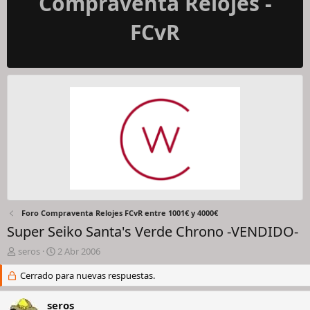
Compraventa Relojes -
FCvR
Foro Compraventa Relojes FCvR entre 1001€ y 4000€
Super Seiko Santa's Verde Chrono -VENDIDO-
I
F
seros
2 Abr 2006
n
e
i
Cerrado para nuevas respuestas.
c
c
h
i
a
seros