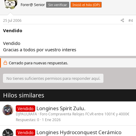
Forer@ Senior
Sin verificar
Inició el hilo (OP)
25 Jul 2006
#4
Vendido
Vendido
Gracias a todos por vuestro interes
Cerrado para nuevas respuestas.
No tienes suficientes permisos para responder aquí.
Hilos similares
Longines Spirit Zulu.
Vendido
DJPAULRAFA
Foro Compraventa Relojes FCvR entre 1001€ y 4000€
Respuestas
0
1 Ene 2026
Longines Hydroconquest Cerámico
Vendido