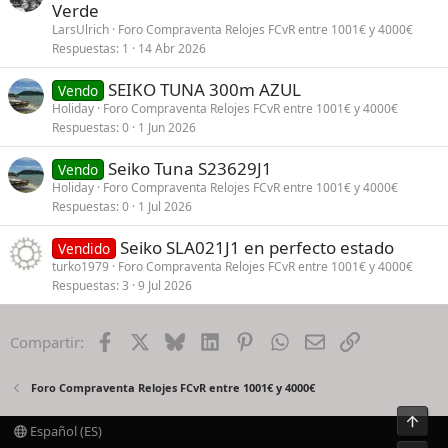
Verde
LarsUlrich
Foro Compraventa Relojes FCvR entre 1001€ y 4000€
Respuestas
1
14 Abr 2026
SEIKO TUNA 300m AZUL
Vendo
Holiday
Foro Compraventa Relojes FCvR entre 1001€ y 4000€
Respuestas
0
1 Jun 2026
Seiko Tuna S23629J1
Vendo
Holiday
Foro Compraventa Relojes FCvR entre 1001€ y 4000€
Respuestas
0
1 Jul 2026
Seiko SLA021J1 en perfecto estado
Vendido
turko1979
Foro Compraventa Relojes FCvR entre 1001€ y 4000€
Respuestas
3
9 Jul 2026
Facebook
X
Bluesky
LinkedIn
Pinterest
WhatsApp
Email
Enlace
Compartir:
Foro Compraventa Relojes FCvR entre 1001€ y 4000€
Arrib
Español (ES)