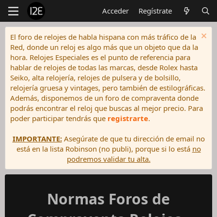
Acceder
Regístrate
El foro de relojes de habla hispana con más tráfico de la
Red, donde un reloj es algo más que un objeto que da la
hora. Relojes Especiales es el punto de referencia para
hablar de relojes de todas las marcas, desde Rolex hasta
Seiko, alta relojería, relojes de pulsera y de bolsillo,
relojería gruesa y vintages, pero también de estilográficas.
Además, disponemos de un foro de compraventa donde
podrás encontrar el reloj que buscas al mejor precio. Para
poder participar tendrás que
registrarte
.
IMPORTANTE:
Asegúrate de que tu dirección de email no
está en la lista Robinson (no publi), porque si lo está
no
podremos validar tu alta.
Normas Foros de