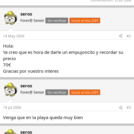
Última edición:
25 Jul 2006
seros
Forer@ Senior
Sin verificar
Inició el hilo (OP)
14 May 2006
#2
Hola:
Ya creo que es hora de darle un empujoncito y recordar su
precio
70€
Gracias por vuestro interes
seros
Forer@ Senior
Sin verificar
Inició el hilo (OP)
19 Jul 2006
#3
Venga que en la playa queda muy bien
seros