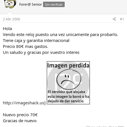
a
d
Forer@ Senior
Sin verificar
d
e
o
i
r
n
2 Abr 2006
#1
d
i
e
c
Hola
l
i
Vendo este reloj puesto una vez unicamente para probarlo.
h
o
Tiene caja y garantia internacional
i
Precio 80€ mas gastos.
l
Un saludo y gracias por vuestro interes
o
http://imageshack.us]
Nuevo precio 70€
Gracias de nuevo