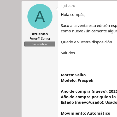
n
e
i
c
1 Jul 2026
c
h
A
Hola compás,
i
a
a
d
d
e
Saco a la venta esta edición es
o
i
como nuevo (únicamente algunos
azurano
r
n
d
i
Forer@ Senior
Quedo a vuestra disposición.
e
c
Sin verificar
l
i
h
o
Saludos.
i
l
o
Marca: Seiko
Modelo: Prospek
Año de compra (nuevo): 202
Año de compra por quien lo v
Estado (nuevo/usado): Usad
Movimiento: Automático