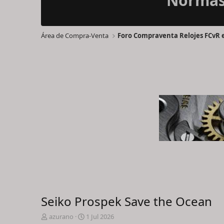
Normas 
Área de Compra-Venta
Seiko Prospek Save the Ocean
I
F
azurano
1 Jul 2026