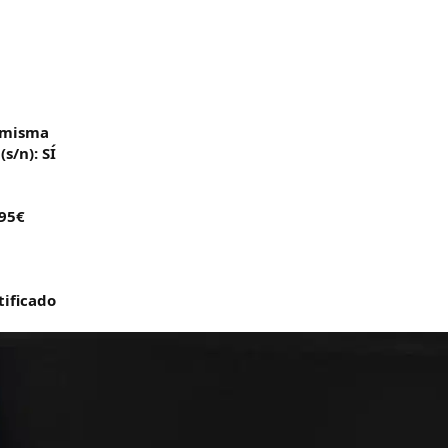
 misma
s/n): SÍ
795€
tificado