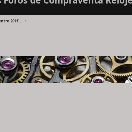
Foros de Compraventa Reloje
Foro Compraventa Relojes FCvR entre 201€ y 1000€