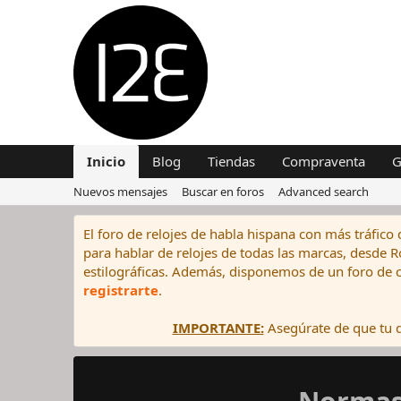
Inicio
Blog
Tiendas
Compraventa
G
Nuevos mensajes
Buscar en foros
Advanced search
El foro de relojes de habla hispana con más tráfico 
para hablar de relojes de todas las marcas, desde Rol
estilográficas. Además, disponemos de un foro de c
registrarte
.
IMPORTANTE:
Asegúrate de que tu di