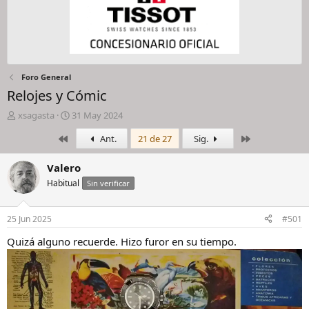
Foro General
Relojes y Cómic
I
F
xsagasta
31 May 2024
n
e
Primero
Último
Ant.
21 de 27
Sig.
i
c
c
h
i
a
Valero
a
d
Habitual
Sin verificar
d
e
o
i
r
n
25 Jun 2025
#501
d
i
e
c
Quizá alguno recuerde. Hizo furor en su tiempo.
l
i
h
o
i
l
o