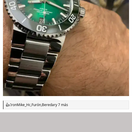
IronMike_Hc
,
Furón
,
Beredar
y 7 más
R
e
a
c
c
i