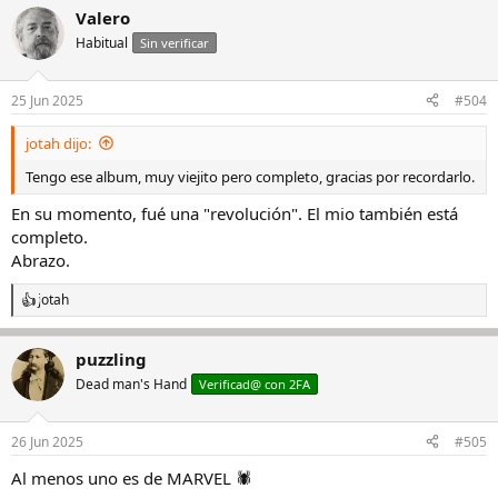
Valero
Habitual
Sin verificar
25 Jun 2025
#504
jotah dijo:
Tengo ese album, muy viejito pero completo, gracias por recordarlo.
En su momento, fué una "revolución". El mio también está
completo.
Abrazo.
jotah
R
e
a
puzzling
c
c
Dead man's Hand
Verificad@ con 2FA
i
o
n
26 Jun 2025
#505
e
s
Al menos uno es de MARVEL 🕷️
: