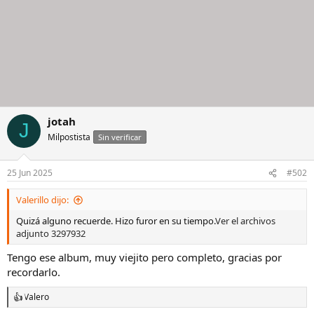
jotah
J
Milpostista
Sin verificar
25 Jun 2025
#502
Valerillo dijo:
Quizá alguno recuerde. Hizo furor en su tiempo.
Ver el archivos
adjunto 3297932
Tengo ese album, muy viejito pero completo, gracias por
recordarlo.
Valero
R
e