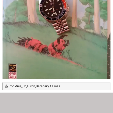
IronMike_Hc
,
Furón
,
Beredar
y 11 más
R
e
a
c
c
i
o