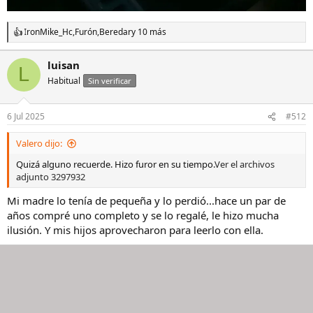
IronMike_Hc
,
Furón
,
Beredar
y 10 más
R
e
a
luisan
L
c
Habitual
c
Sin verificar
i
o
n
6 Jul 2025
#512
e
s
Valero dijo:
:
Quizá alguno recuerde. Hizo furor en su tiempo.
Ver el archivos
adjunto 3297932
Mi madre lo tenía de pequeña y lo perdió...hace un par de
años compré uno completo y se lo regalé, le hizo mucha
ilusión. Y mis hijos aprovecharon para leerlo con ella.