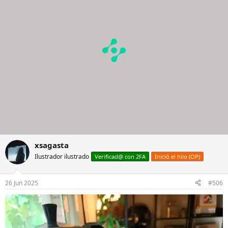
o
n
e
s
:
xsagasta
Ilustrador ilustrado
Verificad@ con 2FA
Inició el hilo (OP)
26 Jun 2025
#506