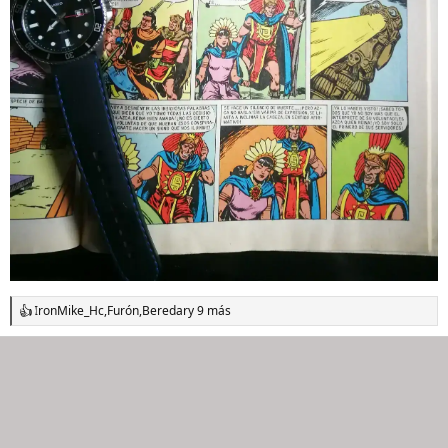
IronMike_Hc
,
Furón
,
Beredar
y 9 más
R
e
a
c
c
i
o
n
e