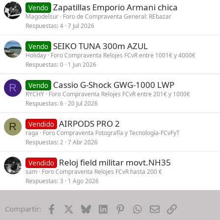
Zapatillas Emporio Armani chica
Vendo
Magodelsur
Foro de Compraventa General: REbazar
Respuestas
4
7 Jul 2026
SEIKO TUNA 300m AZUL
Vendo
Holiday
Foro Compraventa Relojes FCvR entre 1001€ y 4000€
Respuestas
0
1 Jun 2026
Cassio G-Shock GWG-1000 LWP
Vendo
R
RYCHY
Foro Compraventa Relojes FCvR entre 201€ y 1000€
Respuestas
6
20 Jul 2026
AIRPODS PRO 2
Vendido
R
raga
Foro Compraventa Fotografía y Tecnología-FCvFyT
Respuestas
2
7 Abr 2026
Reloj field militar movt.NH35
Vendido
sam
Foro Compraventa Relojes FCvR hasta 200 €
Respuestas
3
1 Ago 2026
Facebook
X
Bluesky
LinkedIn
Pinterest
WhatsApp
Email
Enlace
Compartir: