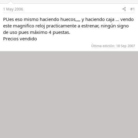
a
d
d
e
1 May 2006
#1
o
i
r
n
PUes eso mismo haciendo huecos,,,, y haciendo caja ... vendo
d
i
este magnifico reloj practicamente a estrenar, ningún signo
e
c
de uso pues máximo 4 puestas.
l
i
Precios vendido
h
o
i
Última edición:
18 Sep 2007
l
o