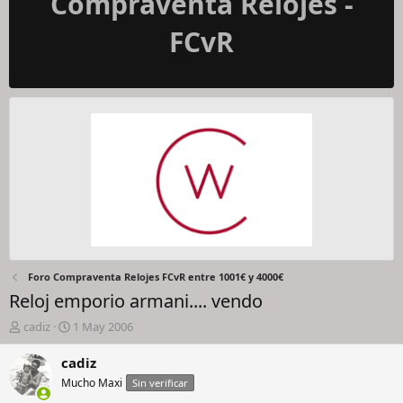
Compraventa Relojes -
FCvR
Foro Compraventa Relojes FCvR entre 1001€ y 4000€
Reloj emporio armani.... vendo
I
F
cadiz
1 May 2006
n
e
i
c
cadiz
c
h
Mucho Maxi
Sin verificar
i
a