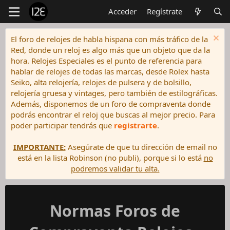
Acceder
Regístrate
El foro de relojes de habla hispana con más tráfico de la
Red, donde un reloj es algo más que un objeto que da la
hora. Relojes Especiales es el punto de referencia para
hablar de relojes de todas las marcas, desde Rolex hasta
Seiko, alta relojería, relojes de pulsera y de bolsillo,
relojería gruesa y vintages, pero también de estilográficas.
Además, disponemos de un foro de compraventa donde
podrás encontrar el reloj que buscas al mejor precio. Para
poder participar tendrás que
registrarte
.
IMPORTANTE:
Asegúrate de que tu dirección de email no
está en la lista Robinson (no publi), porque si lo está
no
podremos validar tu alta.
Normas Foros de