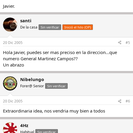
Javier.
santi
De la casa
Sin verificar
Inició el hilo (OP)
20 Dic 2005
#5
Hola Javier, puedes ser mas preciso en la direccion...que
numero General Martinez Campos??
Un abrazo
Nibelungo
Forer@ Senior
Sin verificar
20 Dic 2005
#6
Extraordinaria idea, nos vendria muy bien a todos
4Hz
Habitual
Sin verificar