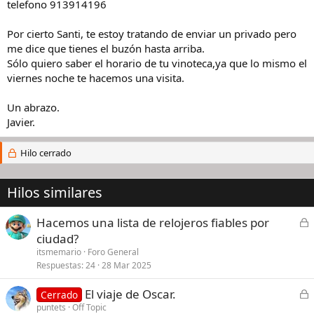
telefono 913914196
Por cierto Santi, te estoy tratando de enviar un privado pero
me dice que tienes el buzón hasta arriba.
Sólo quiero saber el horario de tu vinoteca,ya que lo mismo el
viernes noche te hacemos una visita.
Un abrazo.
Javier.
Hilo cerrado
Hilos similares
C
Hacemos una lista de relojeros fiables por
e
ciudad?
r
itsmemario
Foro General
r
Respuestas
24
28 Mar 2025
a
C
El viaje de Oscar.
d
Cerrado
e
puntets
Off Topic
o