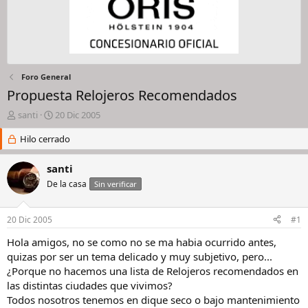
Foro General
Propuesta Relojeros Recomendados
I
F
santi
20 Dic 2005
n
e
i
Hilo cerrado
c
c
h
i
a
santi
a
d
De la casa
Sin verificar
d
e
o
i
r
n
20 Dic 2005
#1
d
i
e
c
Hola amigos, no se como no se ma habia ocurrido antes,
l
i
quizas por ser un tema delicado y muy subjetivo, pero...
h
o
¿Porque no hacemos una lista de Relojeros recomendados en
i
las distintas ciudades que vivimos?
l
Todos nosotros tenemos en dique seco o bajo mantenimiento
o