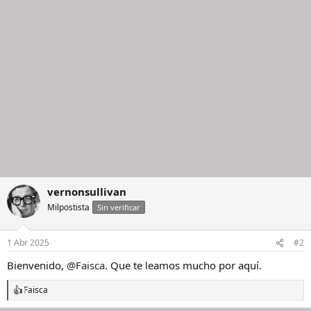
o
n
e
s
:
vernonsullivan
Milpostista
Sin verificar
1 Abr 2025
#2
Bienvenido,
@Faisca
. Que te leamos mucho por aquí.
Faisca
R
e