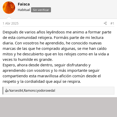
i
c
Faisca
c
h
Habitual
Sin verificar
i
a
a
d
d
e
1 Abr 2025
#1
o
i
r
n
Después de varios años leyéndoos me animo a formar parte
d
i
de esta comunidad relojera. Formáis parte de mi lectura
e
c
diaria. Con vosotros he aprendido, he conocido nuevas
l
i
marcas de las que he comprado algunas, se me han caído
h
o
mitos y he descubierto que en los relojes como en la vida a
i
veces lo humilde es grande.
l
o
Espero, ahora desde dentro, seguir disfrutando y
aprendiendo con vosotros y lo más importante seguir
compartiendo esta maravillosa afición común desde el
respeto y la cordialidad que aquí se respira.
Narses84
,
Ramoncc
y
odoroxedal
R
e
a
c
c
i