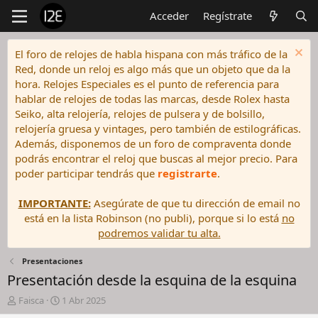
Acceder
Regístrate
El foro de relojes de habla hispana con más tráfico de la
Red, donde un reloj es algo más que un objeto que da la
hora. Relojes Especiales es el punto de referencia para
hablar de relojes de todas las marcas, desde Rolex hasta
Seiko, alta relojería, relojes de pulsera y de bolsillo,
relojería gruesa y vintages, pero también de estilográficas.
Además, disponemos de un foro de compraventa donde
podrás encontrar el reloj que buscas al mejor precio. Para
poder participar tendrás que
registrarte
.
IMPORTANTE:
Asegúrate de que tu dirección de email no
está en la lista Robinson (no publi), porque si lo está
no
podremos validar tu alta.
Presentaciones
Presentación desde la esquina de la esquina
I
F
Faisca
1 Abr 2025
n
e