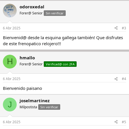
a
odoroxedal
c
c
Forer@ Senior
Sin verificar
i
o
n
6 Abr 2025
#3
e
s
Bienvenid@ desde la esquina gallega también! Que disfrutes
:
de este frenopatico relojero!!!
hmallo
H
Forer@ Senior
Verificad@ con 2FA
6 Abr 2025
#4
Bienvenido paisano
joselmartinez
J
Milpostista
Sin verificar
6 Abr 2025
#5