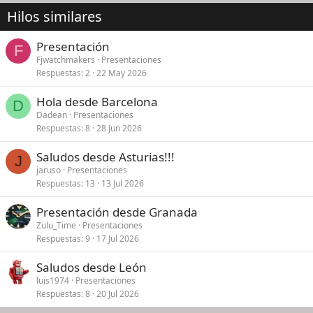
Hilos similares
Presentación
F
Fjwatchmakers
Presentaciones
Respuestas
2
22 May 2026
Hola desde Barcelona
D
Dadean
Presentaciones
Respuestas
8
28 Jun 2026
Saludos desde Asturias!!!
J
jaruso
Presentaciones
Respuestas
13
13 Jul 2026
Presentación desde Granada
Zulu_Time
Presentaciones
Respuestas
9
17 Jul 2026
Saludos desde León
luis1974
Presentaciones
Respuestas
8
20 Jul 2026