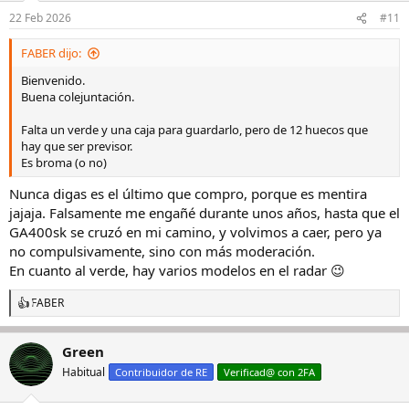
n
22 Feb 2026
#11
e
s
FABER dijo:
:
Bienvenido.
Buena colejuntación.
Falta un verde y una caja para guardarlo, pero de 12 huecos que
hay que ser previsor.
Es broma (o no)
Nunca digas es el último que compro, porque es mentira
jajaja. Falsamente me engañé durante unos años, hasta que el
GA400sk se cruzó en mi camino, y volvimos a caer, pero ya
no compulsivamente, sino con más moderación.
En cuanto al verde, hay varios modelos en el radar 😉
FABER
R
e
a
Green
c
c
Habitual
Contribuidor de RE
Verificad@ con 2FA
i
o