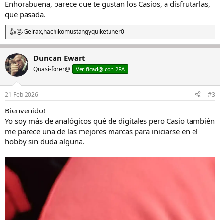
Enhorabuena, parece que te gustan los Casios, a disfrutarlas,
:
que pasada.
Gelrax
,
hachikomustang
y
quiketuner0
R
e
a
Duncan Ewart
c
c
Quasi-forer@
Verificad@ con 2FA
i
o
n
21 Feb 2026
#3
e
s
Bienvenido!
:
Yo soy más de analógicos qué de digitales pero Casio también
me parece una de las mejores marcas para iniciarse en el
hobby sin duda alguna.