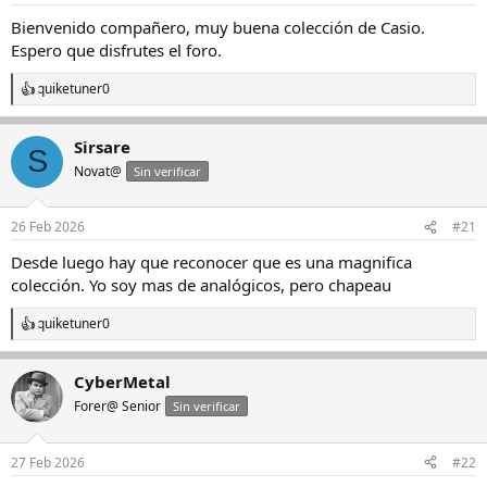
s
Bienvenido compañero, muy buena colección de Casio.
:
Espero que disfrutes el foro.
quiketuner0
R
e
a
Sirsare
c
S
c
Novat@
Sin verificar
i
o
n
26 Feb 2026
#21
e
s
Desde luego hay que reconocer que es una magnifica
:
colección. Yo soy mas de analógicos, pero chapeau
quiketuner0
R
e
a
CyberMetal
c
c
Forer@ Senior
Sin verificar
i
o
n
27 Feb 2026
#22
e