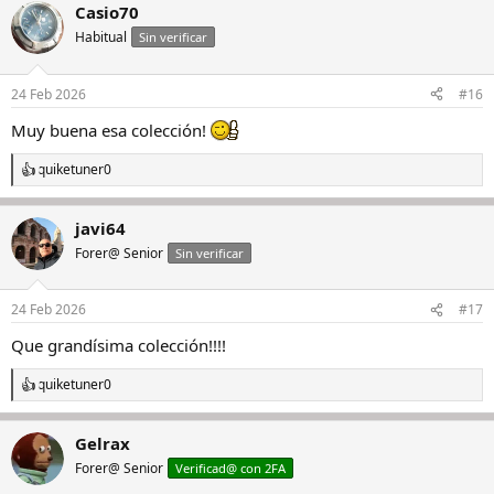
Casio70
c
c
Habitual
Sin verificar
i
o
n
24 Feb 2026
#16
e
s
Muy buena esa colección!
:
quiketuner0
R
e
a
javi64
c
c
Forer@ Senior
Sin verificar
i
o
n
24 Feb 2026
#17
e
s
Que grandísima colección!!!!
:
quiketuner0
R
e
a
Gelrax
c
c
Forer@ Senior
Verificad@ con 2FA
i