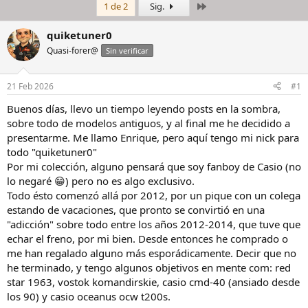
Último
1 de 2
Sig.
i
c
c
h
i
a
quiketuner0
a
d
Quasi-forer@
Sin verificar
d
e
o
i
r
n
21 Feb 2026
#1
d
i
e
c
Buenos días, llevo un tiempo leyendo posts en la sombra,
l
i
sobre todo de modelos antiguos, y al final me he decidido a
h
o
presentarme. Me llamo Enrique, pero aquí tengo mi nick para
i
todo "quiketuner0"
l
Por mi colección, alguno pensará que soy fanboy de Casio (no
o
lo negaré 😁) pero no es algo exclusivo.
Todo ésto comenzó allá por 2012, por un pique con un colega
estando de vacaciones, que pronto se convirtió en una
"adicción" sobre todo entre los años 2012-2014, que tuve que
echar el freno, por mi bien. Desde entonces he comprado o
me han regalado alguno más esporádicamente. Decir que no
he terminado, y tengo algunos objetivos en mente com: red
star 1963, vostok komandirskie, casio cmd-40 (ansiado desde
los 90) y casio oceanus ocw t200s.