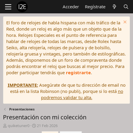
Acceder
Regístrate
El foro de relojes de habla hispana con más tráfico de la
Red, donde un reloj es algo más que un objeto que da la
hora. Relojes Especiales es el punto de referencia para
hablar de relojes de todas las marcas, desde Rolex hasta
Seiko, alta relojería, relojes de pulsera y de bolsillo,
relojería gruesa y vintages, pero también de estilográficas.
Además, disponemos de un foro de compraventa donde
podrás encontrar el reloj que buscas al mejor precio. Para
poder participar tendrás que
registrarte
.
IMPORTANTE:
Asegúrate de que tu dirección de email no
está en la lista Robinson (no publi), porque si lo está
no
podremos validar tu alta.
Presentaciones
Presentación con mi colección
I
F
quiketuner0
21 Feb 2026
n
e