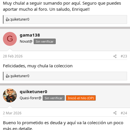
s
Muy chula! a seguir sumando por aquí. Seguro que puedes
:
aportar mucho al foro. Un saludo, Enrique!!
quiketuner0
R
e
a
gama138
c
G
c
Novat@
Sin verificar
i
o
n
28 Feb 2026
#23
e
s
Felicidades, muy chula la coleccion
:
quiketuner0
R
e
a
quiketuner0
c
c
Quasi-forer@
Sin verificar
Inició el hilo (OP)
i
o
n
2 Mar 2026
#24
e
s
Bueno lo prometido es deuda y aquí va la colección un poco
:
más en detalle.