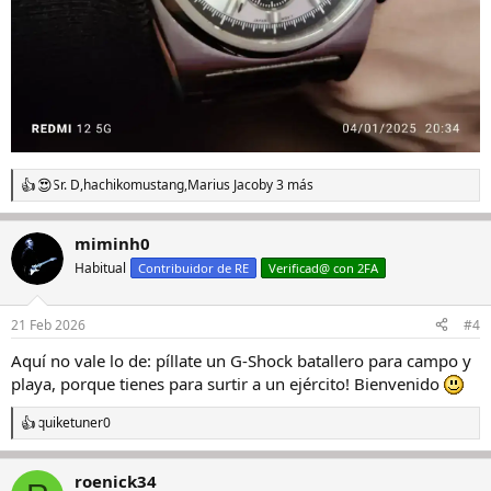
Sr. D
,
hachikomustang
,
Marius Jacob
y 3 más
R
e
a
miminh0
c
c
Habitual
Contribuidor de RE
Verificad@ con 2FA
i
o
n
21 Feb 2026
#4
e
s
Aquí no vale lo de: píllate un G-Shock batallero para campo y
:
playa, porque tienes para surtir a un ejército! Bienvenido
quiketuner0
R
e
a
roenick34
c