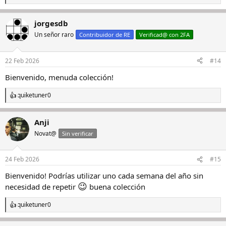
e
a
jorgesdb
c
c
Un señor raro
Contribuidor de RE
Verificad@ con 2FA
i
o
n
22 Feb 2026
#14
e
s
Bienvenido, menuda colección!
:
quiketuner0
R
e
a
Anji
c
c
Novat@
Sin verificar
i
o
n
24 Feb 2026
#15
e
s
Bienvenido! Podrías utilizar uno cada semana del año sin
:
😉
necesidad de repetir
buena colección
quiketuner0
R
e
a