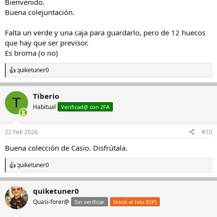
Bienvenido.
:
Buena colejuntación.
Falta un verde y una caja para guardarlo, pero de 12 huecos
que hay que ser previsor.
Es broma (o no)
quiketuner0
R
e
a
Tiberio
c
T
c
Habitual
Verificad@ con 2FA
i
o
n
22 Feb 2026
#10
e
s
Buena colección de Casio. Disfrútala.
:
quiketuner0
R
e
a
quiketuner0
c
c
Quasi-forer@
Sin verificar
Inició el hilo (OP)
i
o