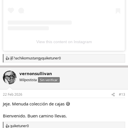
View this content on Instagram
hachikomustang
y
quiketuner0
R
e
a
vernonsullivan
c
c
Milpostista
Sin verificar
i
o
n
22 Feb 2026
#13
e
s
Jeje. Menuda colección de cajas 😅
:
Bienvenido. Buen camino llevas.
quiketuner0
R