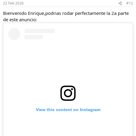
n
22 Feb 2026
#12
e
s
Bienvenido Enrique,podrias rodar perfectamente la 2a parte
:
de este anuncio:
View this content on Instagram