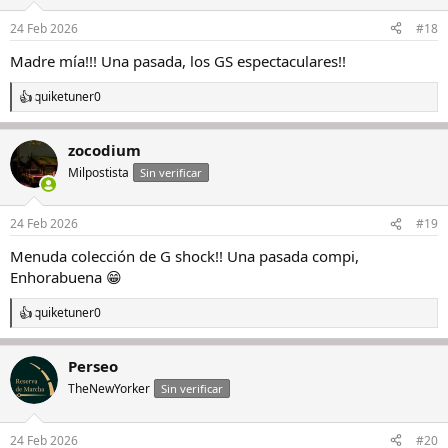
o
n
24 Feb 2026
#18
e
s
Madre mía!!! Una pasada, los GS espectaculares!!
:
quiketuner0
R
e
a
zocodium
c
c
Milpostista
Sin verificar
i
o
n
24 Feb 2026
#19
e
s
Menuda colección de G shock!! Una pasada compi,
:
Enhorabuena 😁
quiketuner0
R
e
a
Perseo
c
c
TheNewYorker
Sin verificar
i
o
n
24 Feb 2026
#20
e