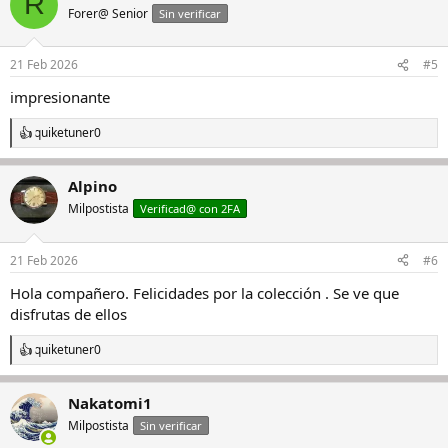
R
c
Forer@ Senior
Sin verificar
i
o
n
21 Feb 2026
#5
e
s
impresionante
:
quiketuner0
R
e
a
Alpino
c
c
Milpostista
Verificad@ con 2FA
i
o
n
21 Feb 2026
#6
e
s
Hola compañero. Felicidades por la colección . Se ve que
:
disfrutas de ellos
quiketuner0
R
e
a
Nakatomi1
c
c
Milpostista
Sin verificar
i