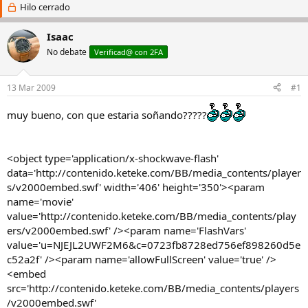
i
Hilo cerrado
c
c
h
i
a
Isaac
a
d
No debate
Verificad@ con 2FA
d
e
o
i
r
n
13 Mar 2009
#1
d
i
e
c
muy bueno, con que estaria soñando?????
l
i
h
o
i
l
<object type='application/x-shockwave-flash'
o
data='http://contenido.keteke.com/BB/media_contents/player
s/v2000embed.swf' width='406' height='350'><param
name='movie'
value='http://contenido.keteke.com/BB/media_contents/play
ers/v2000embed.swf' /><param name='FlashVars'
value='u=NJEJL2UWF2M6&c=0723fb8728ed756ef898260d5e
c52a2f' /><param name='allowFullScreen' value='true' />
<embed
src='http://contenido.keteke.com/BB/media_contents/players
/v2000embed.swf'