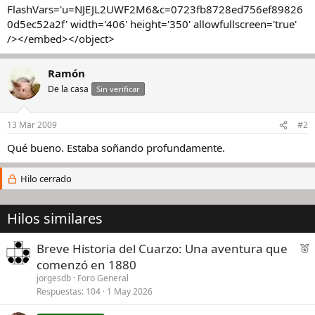
FlashVars='u=NJEJL2UWF2M6&c=0723fb8728ed756ef89826
0d5ec52a2f' width='406' height='350' allowfullscreen='true'
/></embed></object>
Ramón
De la casa
Sin verificar
13 Mar 2009
#2
Qué bueno. Estaba soñando profundamente.
Hilo cerrado
Hilos similares
F
Breve Historia del Cuarzo: Una aventura que
e
comenzó en 1880
a
jorgesdb
Foro General
t
Respuestas
104
1 May 2026
u