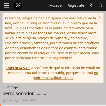
Acceder
Regístrate
El foro de relojes de habla hispana con más tráfico de la
Red, donde un reloj es algo más que un objeto que da la
hora. Relojes Especiales es el punto de referencia para
hablar de relojes de todas las marcas, desde Rolex hasta
Seiko, alta relojería, relojes de pulsera y de bolsillo,
relojería gruesa y vintages, pero también de estilográficas.
Además, disponemos de un foro de compraventa donde
podrás encontrar el reloj que buscas al mejor precio. Para
poder participar tendrás que
registrarte
.
IMPORTANTE:
Asegúrate de que tu dirección de email no
está en la lista Robinson (no publi), porque si lo está
no
podremos validar tu alta.
Off Topic
perro soñador...........
I
F
Isaac
13 Mar 2009
n
e