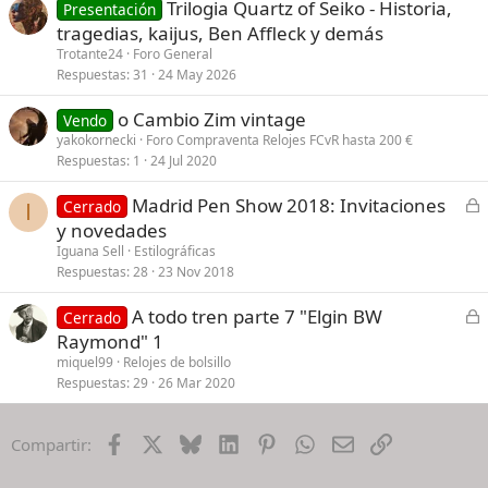
Trilogia Quartz of Seiko - Historia,
r
Presentación
tragedias, kaijus, Ben Affleck y demás
e
d
Trotante24
Foro General
Respuestas
31
24 May 2026
o Cambio Zim vintage
Vendo
yakokornecki
Foro Compraventa Relojes FCvR hasta 200 €
Respuestas
1
24 Jul 2020
C
Madrid Pen Show 2018: Invitaciones
Cerrado
I
e
y novedades
r
Iguana Sell
Estilográficas
r
Respuestas
28
23 Nov 2018
a
C
A todo tren parte 7 "Elgin BW
d
Cerrado
e
Raymond" 1
o
r
miquel99
Relojes de bolsillo
r
Respuestas
29
26 Mar 2020
a
d
Facebook
X
Bluesky
LinkedIn
Pinterest
WhatsApp
Email
Enlace
Compartir:
o