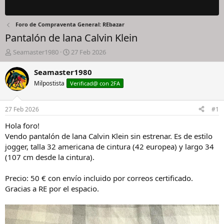
Foro de Compraventa General: REbazar
Pantalón de lana Calvin Klein
I
F
Seamaster1980
27 Feb 2026
n
e
i
c
Seamaster1980
c
h
Milpostista
Verificad@ con 2FA
i
a
a
d
d
e
27 Feb 2026
#1
o
i
r
n
Hola foro!
d
i
Vendo pantalón de lana Calvin Klein sin estrenar. Es de estilo
e
c
jogger, talla 32 americana de cintura (42 europea) y largo 34
l
i
(107 cm desde la cintura).
h
o
i
Precio: 50 € con envío incluido por correos certificado.
l
o
Gracias a RE por el espacio.