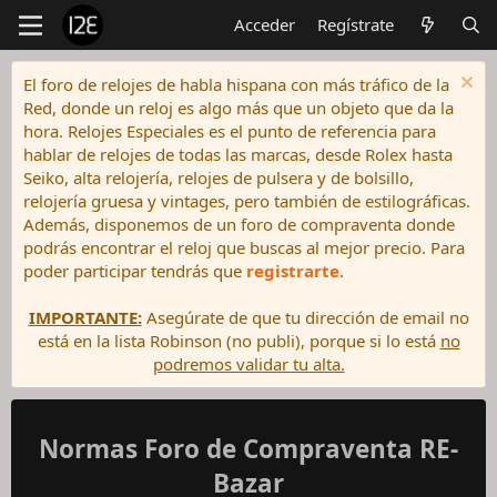
Acceder
Regístrate
El foro de relojes de habla hispana con más tráfico de la
Red, donde un reloj es algo más que un objeto que da la
hora. Relojes Especiales es el punto de referencia para
hablar de relojes de todas las marcas, desde Rolex hasta
Seiko, alta relojería, relojes de pulsera y de bolsillo,
relojería gruesa y vintages, pero también de estilográficas.
Además, disponemos de un foro de compraventa donde
podrás encontrar el reloj que buscas al mejor precio. Para
poder participar tendrás que
registrarte
.
IMPORTANTE:
Asegúrate de que tu dirección de email no
está en la lista Robinson (no publi), porque si lo está
no
podremos validar tu alta.
Normas Foro de Compraventa RE-
Bazar