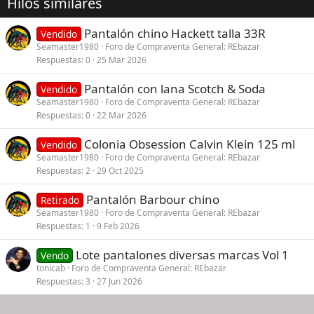
Hilos similares
Pantalón chino Hackett talla 33R
Vendido
Seamaster1980
Foro de Compraventa General: REbazar
Respuestas
0
25 Mar 2026
Pantalón con lana Scotch & Soda
Vendido
Seamaster1980
Foro de Compraventa General: REbazar
Respuestas
0
22 Mar 2026
Colonia Obsession Calvin Klein 125 ml
Vendido
Seamaster1980
Foro de Compraventa General: REbazar
Respuestas
2
29 Oct 2025
Pantalón Barbour chino
Retirado
Seamaster1980
Foro de Compraventa General: REbazar
Respuestas
1
9 Feb 2026
Lote pantalones diversas marcas Vol 1
Vendo
tonicab
Foro de Compraventa General: REbazar
Respuestas
3
27 Jun 2026