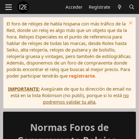
Acceder
Regístrate
El foro de relojes de habla hispana con más tráfico de la
Red, donde un reloj es algo más que un objeto que da la
hora. Relojes Especiales es el punto de referencia para
hablar de relojes de todas las marcas, desde Rolex hasta
Seiko, alta relojería, relojes de pulsera y de bolsillo,
relojería gruesa y vintages, pero también de estilográficas.
Además, disponemos de un foro de compraventa donde
podrás encontrar el reloj que buscas al mejor precio. Para
poder participar tendrás que
registrarte
.
IMPORTANTE:
Asegúrate de que tu dirección de email no
está en la lista Robinson (no publi), porque si lo está
no
podremos validar tu alta.
Normas Foros de