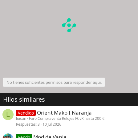
No tienes suficientes permisos para responder aquí.
Hilos similares
Orient Mako I Naranja
Vendido
L
luisan
Foro Compraventa Relojes FCvR hasta 200 €
Respuestas
3
10 Jul 2026
Mod de Vania
Vendo