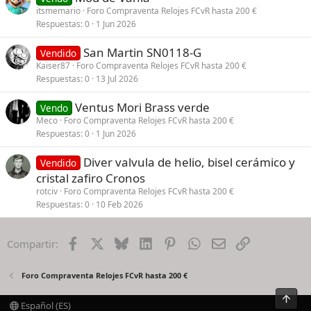
itsmemario
Foro Compraventa Relojes FCvR hasta 200 €
Respuestas
0
1 Jun 2026
San Martin SN0118-G
Vendido
Kaiser87
Foro Compraventa Relojes FCvR hasta 200 €
Respuestas
0
13 Jul 2026
Ventus Mori Brass verde
Vendo
Meco
Foro Compraventa Relojes FCvR hasta 200 €
Respuestas
0
1 Jun 2026
Diver valvula de helio, bisel cerámico y
Vendido
cristal zafiro Cronos
rotciv
Foro Compraventa Relojes FCvR hasta 200 €
Respuestas
0
10 Feb 2026
Facebook
X
Bluesky
LinkedIn
Pinterest
WhatsApp
Email
Enlace
Compartir:
Foro Compraventa Relojes FCvR hasta 200 €
Arrib
Español (ES)