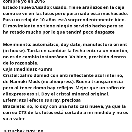
compré yo en 2016
l
o
Estado (nuevo/usado): usado. Tiene arañazos en la caja
como se ve en las fotos pero para nada está machacado.
Para un reloj de 10 años está sorprendentemente bien.
El movimiento no tiene ningún servicio hecho pero se
ha rotado mucho por lo que tendrá poco desgaste
Movimiento: automático, day date, manufactura orient
(in house). Tarda en cambiar la fecha entera un montón,
no es de cambio instantáneo. Va bien, precisión dentro
de lo razonable.
Caja (medidas): 42mm
Cristal: zafiro domed con antireflectante azul interno,
de Namoki Mods (no aliexpress). Buena transparencia
pero al tener domo hay reflejos. Mejor que un zafiro de
aliexpress eso si. Doy el cristal mineral original.
Esfera: azul efecto sunray, preciosa
Brazalete: no, lo doy con una nato casi nueva, ya que la
correa CTS de las fotos está cortada a mi medida y no os
va a valer
¿Estuche? (s/n): no