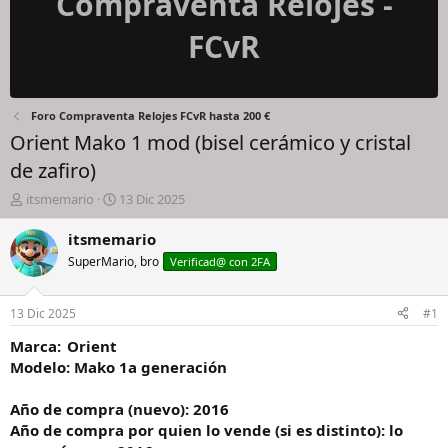
Compraventa Relojes -
FCvR
Foro Compraventa Relojes FCvR hasta 200 €
Orient Mako 1 mod (bisel cerámico y cristal
de zafiro)
I
F
itsmemario
13 Dic 2025
n
e
i
c
itsmemario
c
h
SuperMario, bro
Verificad@ con 2FA
i
a
a
d
d
e
13 Dic 2025
#1
o
i
r
n
Marca: Orient
d
i
Modelo: Mako 1a generación
e
c
l
i
Año de compra (nuevo): 2016
h
o
Año de compra por quien lo vende (si es distinto): lo
i