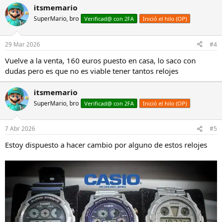
itsmemario
SuperMario, bro
Verificad@ con 2FA
Inició el hilo (OP)
29 Mar 2026
#4
Vuelve a la venta, 160 euros puesto en casa, lo saco con
dudas pero es que no es viable tener tantos relojes
itsmemario
SuperMario, bro
Verificad@ con 2FA
Inició el hilo (OP)
7 Abr 2026
#5
Estoy dispuesto a hacer cambio por alguno de estos relojes