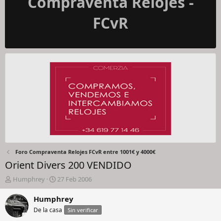
Compraventa Relojes -
FCvR
Foro Compraventa Relojes FCvR entre 1001€ y 4000€
Orient Divers 200 VENDIDO
I
F
Humphrey
27 Feb 2006
n
e
i
c
Humphrey
c
h
De la casa
Sin verificar
i
a