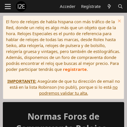
Acceder
Regístrate
El foro de relojes de habla hispana con más tráfico de la
Red, donde un reloj es algo más que un objeto que da la
hora. Relojes Especiales es el punto de referencia para
hablar de relojes de todas las marcas, desde Rolex hasta
Seiko, alta relojería, relojes de pulsera y de bolsillo,
relojería gruesa y vintages, pero también de estilográficas.
Además, disponemos de un foro de compraventa donde
podrás encontrar el reloj que buscas al mejor precio. Para
poder participar tendrás que
registrarte
.
IMPORTANTE:
Asegúrate de que tu dirección de email no
está en la lista Robinson (no publi), porque si lo está
no
podremos validar tu alta.
Normas Foros de