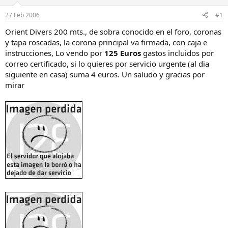
a
d
d
e
27 Feb 2006
#1
o
i
r
n
Orient Divers 200 mts., de sobra conocido en el foro, coronas
d
i
y tapa roscadas, la corona principal va firmada, con caja e
e
c
instrucciones, Lo vendo por
125 Euros
gastos incluidos por
l
i
correo certificado, si lo quieres por servicio urgente (al dia
h
o
siguiente en casa) suma 4 euros. Un saludo y gracias por
i
mirar
l
o