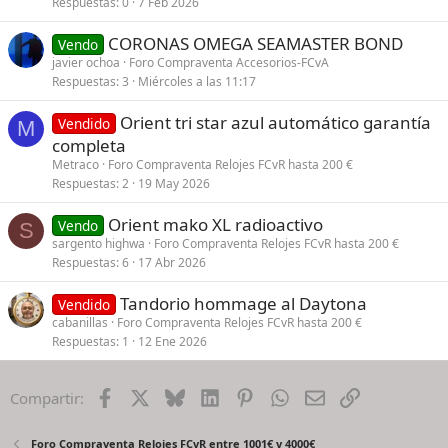
Respuestas
0
7 Feb 2026
CORONAS OMEGA SEAMASTER BOND
Vendo
javier ochoa
Foro Compraventa Accesorios-FCvA
Respuestas
3
Miércoles a las 11:17
Orient tri star azul automático garantía
Vendido
M
completa
Metraco
Foro Compraventa Relojes FCvR hasta 200 €
Respuestas
2
19 May 2026
Orient mako XL radioactivo
Vendo
S
sargento highwa
Foro Compraventa Relojes FCvR hasta 200 €
Respuestas
6
17 Abr 2026
Tandorio hommage al Daytona
Vendido
cabanillas
Foro Compraventa Relojes FCvR hasta 200 €
Respuestas
1
12 Ene 2026
Facebook
X
Bluesky
LinkedIn
Pinterest
WhatsApp
Email
Enlace
Compartir:
Foro Compraventa Relojes FCvR entre 1001€ y 4000€