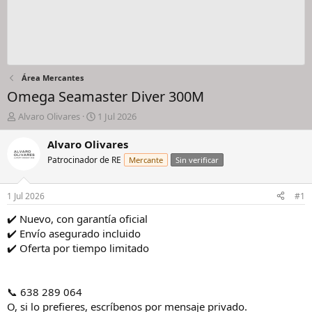
Área Mercantes
Omega Seamaster Diver 300M
I
F
Alvaro Olivares
1 Jul 2026
n
e
i
c
Alvaro Olivares
c
h
Patrocinador de RE
Mercante
Sin verificar
i
a
a
d
d
e
1 Jul 2026
#1
o
i
r
n
✔️ Nuevo, con garantía oficial
d
i
✔️ Envío asegurado incluido
e
c
✔️ Oferta por tiempo limitado
l
i
h
o
i
📞 638 289 064
l
o
O, si lo prefieres, escríbenos por mensaje privado.