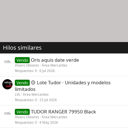
Hilos similares
Oris aquis date verde
Vendo
Alvaro Olivares
Área Mercantes
Respuestas
0
6 Jul 2026
🟡 Lote Tudor · Unidades y modelos
Vendo
limitados
LVL
Área Mercantes
Respuestas
0
23 Jul 2026
TUDOR RANGER 79950 Black
Vendo
Alvaro Olivares
Área Mercantes
Respuestas
0
4 May 2026