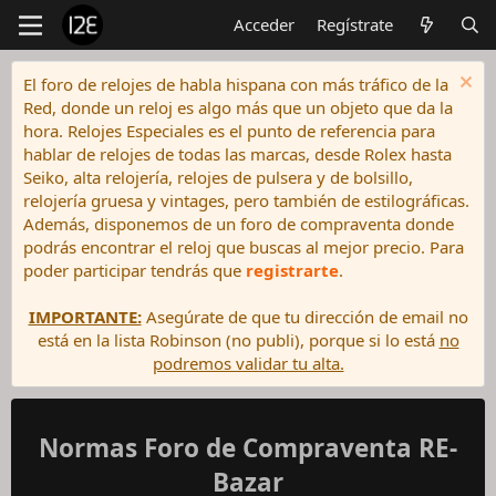
Acceder
Regístrate
El foro de relojes de habla hispana con más tráfico de la
Red, donde un reloj es algo más que un objeto que da la
hora. Relojes Especiales es el punto de referencia para
hablar de relojes de todas las marcas, desde Rolex hasta
Seiko, alta relojería, relojes de pulsera y de bolsillo,
relojería gruesa y vintages, pero también de estilográficas.
Además, disponemos de un foro de compraventa donde
podrás encontrar el reloj que buscas al mejor precio. Para
poder participar tendrás que
registrarte
.
IMPORTANTE:
Asegúrate de que tu dirección de email no
está en la lista Robinson (no publi), porque si lo está
no
podremos validar tu alta.
Normas Foro de Compraventa RE-
Bazar