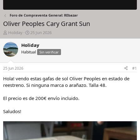
Foro de Compraventa General: REbazar
Oliver Peoples Cary Grant Sun
I
F
Holiday
25 Jun 2026
n
e
i
c
Holiday
c
h
Habitual
Sin verificar
i
a
a
d
d
e
25 Jun 2026
#1
o
i
r
n
Hola! vendo estas gafas de sol Oliver Peoples en estado de
d
i
reestreno. Si ninguna marca o arañazo. Talla 48.
e
c
l
i
El precio es de 200€ envío incluido.
h
o
i
Saludos!
l
o