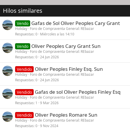
Hilos similares
Gafas de Sol Oliver Peoples Cary Grant
Vendo
Holiday
Foro de Compraventa General: REbazar
Respuestas
0
Miércoles a las 14:10
Oliver Peoples Cary Grant Sun
Vendo
Holiday
Foro de Compraventa General: REbazar
Respuestas
0
24 Jun 2026
Oliver Peoples Finley Esq. Sun
Vendido
Holiday
Foro de Compraventa General: REbazar
Respuestas
0
24 Jun 2026
Gafas de sol Oliver Peoples Finley Esq
Vendido
Holiday
Foro de Compraventa General: REbazar
Respuestas
1
9 Mar 2026
Oliver Peoples Romare Sun
Vendido
Holiday
Foro de Compraventa General: REbazar
Respuestas
0
9 Nov 2024