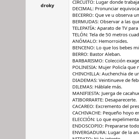
CIRCUITO: Lugar donde trabaja
droky
r
n
DECIMAL: Pronunciar equivoc
d
i
BECERRO: Que ve u observa una
e
c
BERMUDAS: Observar a las que
l
i
h
o
TELEPATÍA: Aparato de TV par
i
TELÓN: Tela de 50 metros cua
l
ANÓMALO: Hemorroides.
o
BENCENO: Lo que los bebes mi
BERRO: Bastor Aleban.
BARBARISMO: Colección exage
POLINESIA: Mujer Policía que n
CHINCHILLA: Auchenchia de un 
DIADEMAS: Veintinueve de feb
DILEMAS: Háblale más.
MANIFIESTA: Juerga de cacahue
ATIBORRARTE: Desaparecerte.
CACAREO: Excremento del pres
CACHIVACHE: Pequeño hoyo en e
ELECCIÓN: Lo que expelimenta u
ENDOSCOPIO: Prepararse todos
ENVERGADURA: Lugar de la ana
NITRATO: Ni lo intento.