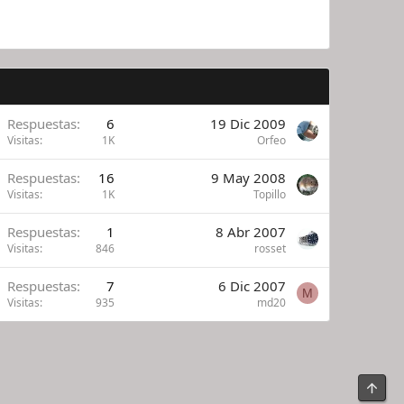
Respuestas
6
19 Dic 2009
Visitas
1K
Orfeo
Respuestas
16
9 May 2008
Visitas
1K
Topillo
Respuestas
1
8 Abr 2007
Visitas
846
rosset
Respuestas
7
6 Dic 2007
M
Visitas
935
md20
Arrib