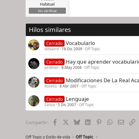
Habitual
Sin verificar
Hilos similares
Vocabulario
Cerrado
txitxarro
18 Dic 2009
Off Topic
Hay que aprender vocabulario
Cerrado
JordiHer
8 May 2008
Off Topic
Modificaciones De La Real A
Cerrado
Roselló
8 Abr 2007
Off Topic
Lenguaje
Cerrado
Sanza
5 Dic 2007
Off Topic
Facebook
X
Bluesky
LinkedIn
Pinterest
WhatsApp
Email
E
Compartir:
Off Topic y Estilo de vida
Off Topic