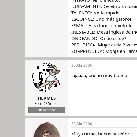
NUEVAMENTE: Cerebro sin usar
TALENTO: No ta rápido.
ESGUINCE: Uno más gatorce.
ESMALTE: Ni lune ni miélcole.
INESTABLE: Mesa inglesa de In
ONDEANDO: Ónde estoy?
REPÚBLICA: Mujerzuela 2 veces
SORPRENDIDA: Monja en llama
20 Abr 2006
Jajaaaa, bueno muy bueno.
HERMES
Forer@ Senior
Sin verificar
20 Abr 2006
Muy currao, bueno si señor.