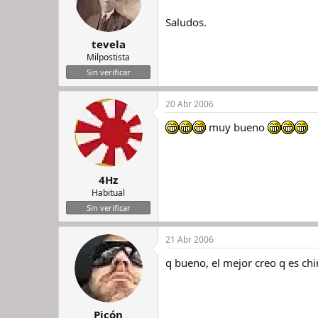
Saludos.
tevela
Milpostista
Sin verificar
20 Abr 2006
muy bueno
4Hz
Habitual
Sin verificar
21 Abr 2006
q bueno, el mejor creo q es chin
Picón