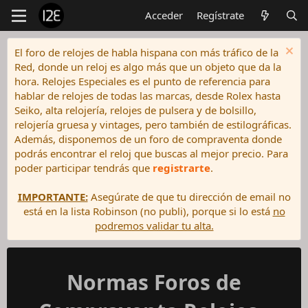
Acceder
Regístrate
El foro de relojes de habla hispana con más tráfico de la
Red, donde un reloj es algo más que un objeto que da la
hora. Relojes Especiales es el punto de referencia para
hablar de relojes de todas las marcas, desde Rolex hasta
Seiko, alta relojería, relojes de pulsera y de bolsillo,
relojería gruesa y vintages, pero también de estilográficas.
Además, disponemos de un foro de compraventa donde
podrás encontrar el reloj que buscas al mejor precio. Para
poder participar tendrás que
registrarte
.
IMPORTANTE:
Asegúrate de que tu dirección de email no
está en la lista Robinson (no publi), porque si lo está
no
podremos validar tu alta.
Normas Foros de