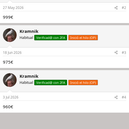
27 May 2026
#2
999€
Kramnik
Habitual
Verificad@ con 2FA
Inició el hilo (OP)
18 Jun 2026
#3
975€
Kramnik
Habitual
Verificad@ con 2FA
Inició el hilo (OP)
3 Jul 2026
#4
960€