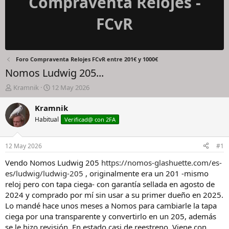
Compraventa Relojes -
FCvR
Foro Compraventa Relojes FCvR entre 201€ y 1000€
Nomos Ludwig 205...
I
F
Kramnik
12 May 2026
n
e
i
c
Kramnik
c
h
Habitual
Verificad@ con 2FA
i
a
a
d
d
e
12 May 2026
#1
o
i
r
n
Vendo Nomos Ludwig 205
https://nomos-glashuette.com/es-
d
i
es/ludwig/ludwig-205
, originalmente era un 201 -mismo
e
c
reloj pero con tapa ciega- con garantía sellada en agosto de
l
i
2024 y comprado por mí sin usar a su primer dueño en 2025.
h
o
Lo mandé hace unos meses a Nomos para cambiarle la tapa
i
ciega por una transparente y convertirlo en un 205, además
l
o
se le hizo revisión. En estado casi de reestreno. Viene con