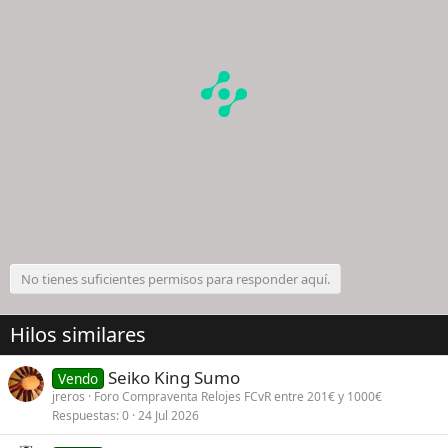
No tienes suficientes permisos para responder aquí.
Hilos similares
Seiko King Sumo
Vendo
jreros
Foro Compraventa Relojes FCvR entre 201€ y 1000€
Respuestas
0
24 Jul 2026