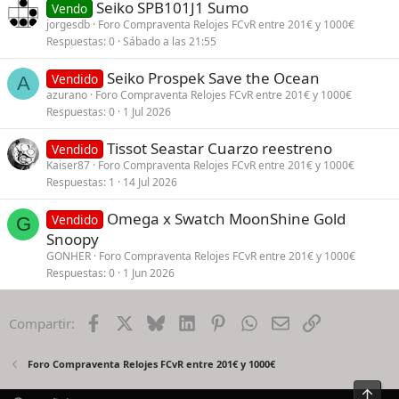
Seiko SPB101J1 Sumo
Vendo
jorgesdb
Foro Compraventa Relojes FCvR entre 201€ y 1000€
Respuestas
0
Sábado a las 21:55
Seiko Prospek Save the Ocean
Vendido
A
azurano
Foro Compraventa Relojes FCvR entre 201€ y 1000€
Respuestas
0
1 Jul 2026
Tissot Seastar Cuarzo reestreno
Vendido
Kaiser87
Foro Compraventa Relojes FCvR entre 201€ y 1000€
Respuestas
1
14 Jul 2026
Omega x Swatch MoonShine Gold
Vendido
G
Snoopy
GONHER
Foro Compraventa Relojes FCvR entre 201€ y 1000€
Respuestas
0
1 Jun 2026
Facebook
X
Bluesky
LinkedIn
Pinterest
WhatsApp
Email
Enlace
Compartir:
Foro Compraventa Relojes FCvR entre 201€ y 1000€
Arrib