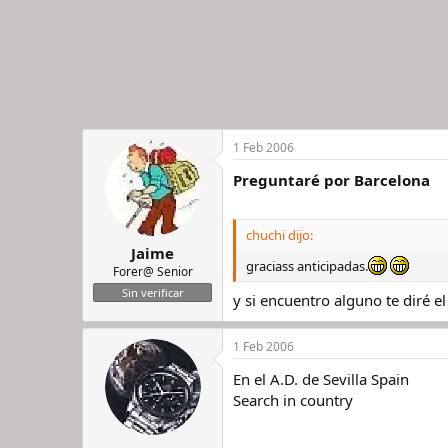
1 Feb 2006
Preguntaré por Barcelona
chuchi dijo:
Jaime
graciass anticipadas.
Forer@ Senior
Sin verificar
y si encuentro alguno te diré el
1 Feb 2006
En el A.D. de Sevilla Spain
Search in country