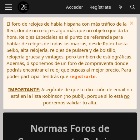
Acceder
Regístrate
El foro de relojes de habla hispana con más tráfico de la
Red, donde un reloj es algo más que un objeto que da la
hora. Relojes Especiales es el punto de referencia para
hablar de relojes de todas las marcas, desde Rolex hasta
Seiko, alta relojería, relojes de pulsera y de bolsillo,
relojería gruesa y vintages, pero también de estilográficas.
Además, disponemos de un foro de compraventa donde
podrás encontrar el reloj que buscas al mejor precio. Para
poder participar tendrás que
registrarte
.
IMPORTANTE:
Asegúrate de que tu dirección de email no
está en la lista Robinson (no publi), porque si lo está
no
podremos validar tu alta.
Normas Foros de