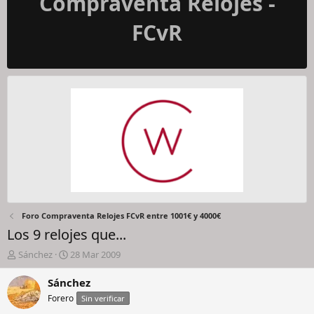
Compraventa Relojes -
FCvR
Foro Compraventa Relojes FCvR entre 1001€ y 4000€
Los 9 relojes que...
I
F
Sánchez
28 Mar 2009
n
e
i
c
Sánchez
c
h
Forero
Sin verificar
i
a