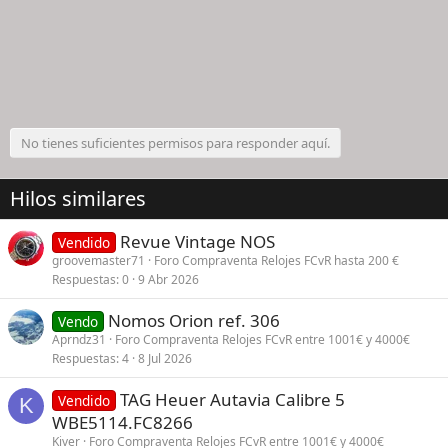
No tienes suficientes permisos para responder aquí.
Hilos similares
Revue Vintage NOS
Vendido
groovemaster71
Foro Compraventa Relojes FCvR hasta 200 €
Respuestas
0
9 Abr 2026
Nomos Orion ref. 306
Vendo
Aprndz31
Foro Compraventa Relojes FCvR entre 1001€ y 4000€
Respuestas
4
8 Jul 2026
TAG Heuer Autavia Calibre 5
Vendido
K
WBE5114.FC8266
Kiver
Foro Compraventa Relojes FCvR entre 1001€ y 4000€