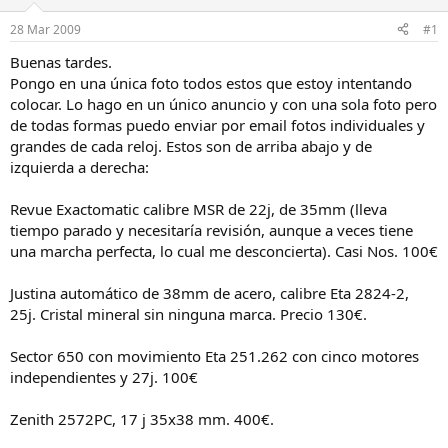
a
d
d
e
28 Mar 2009
#1
o
i
r
n
Buenas tardes.
d
i
Pongo en una única foto todos estos que estoy intentando
e
c
colocar. Lo hago en un único anuncio y con una sola foto pero
l
i
de todas formas puedo enviar por email fotos individuales y
h
o
grandes de cada reloj. Estos son de arriba abajo y de
i
izquierda a derecha:
l
o
Revue Exactomatic calibre MSR de 22j, de 35mm (lleva
tiempo parado y necesitaría revisión, aunque a veces tiene
una marcha perfecta, lo cual me desconcierta). Casi Nos. 100€
Justina automático de 38mm de acero, calibre Eta 2824-2,
25j. Cristal mineral sin ninguna marca. Precio 130€.
Sector 650 con movimiento Eta 251.262 con cinco motores
independientes y 27j. 100€
Zenith 2572PC, 17 j 35x38 mm. 400€.