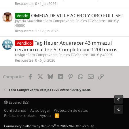
Respuestas
0
1 Jun 2026
OMEGA DE VILLE ACERO Y ORO FULL SET
Vendo
Joyería Mazarino
Foro Compraventa Relojes FCvR entre 1001€ y
4000€
Respuestas
1
17 Jun 2026
Tag Heuer Aquaracer 43 mm azul
Vendido
cerámico calibre 5. Completo por 1200 euros.
rovigo
Foro Compraventa Relojes FCvR entre 1001€ y 4000€
Respuestas
0
6 Jul 2026
Facebook
X
Bluesky
LinkedIn
Pinterest
WhatsApp
Email
Enlace
Compartir:
Foro Compraventa Relojes FCvR entre 1001€ y 4000€
Arrib
Español (ES)
Pie
Contáctanos
Aviso Legal
Protección de datos
Política de cookies
Ayuda
R
S
S
®
Community platform by XenForo
© 2010-2026 XenForo Ltd.