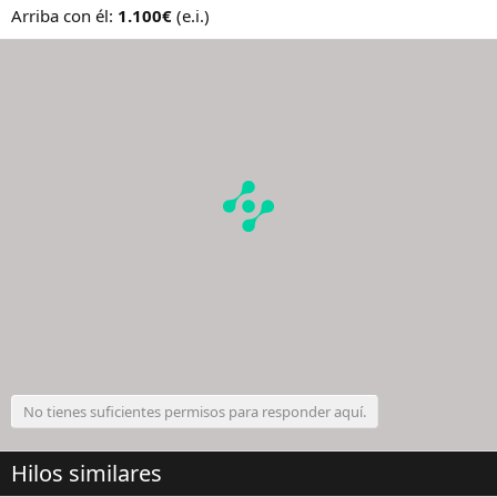
s
Arriba con él:
1.100€
(e.i.)
:
No tienes suficientes permisos para responder aquí.
Hilos similares