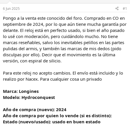
a
d
d
e
6 Jun 2025
#1
o
i
r
n
Pongo a la venta este conocido del foro. Comprado en CO en
d
i
septiembre de 2024, por lo que aún tiene mucha garantía por
e
c
delante. El reloj está en perfecto usado, si bien el año pasado
l
i
lo usé con moderación, pero cuidándolo mucho. No tiene
h
o
marcas reseñables, salvo los inevitables pelillos en las partes
i
pulidas del armis, y también las marcas de mis dedos (pido
l
o
disculpas por ello). Decir que el movimiento es la última
versión, con espiral de silicio.
Para este reloj no acepto cambios. El envío está incluido y lo
realizo por Nacex. Para cualquier cosa un privado
Marca: Longines
Modelo: Hydroconquest
Año de compra (nuevo): 2024
Año de compra por quien lo vende (si es distinto):
Estado (nuevo/usado): usado en buen estado