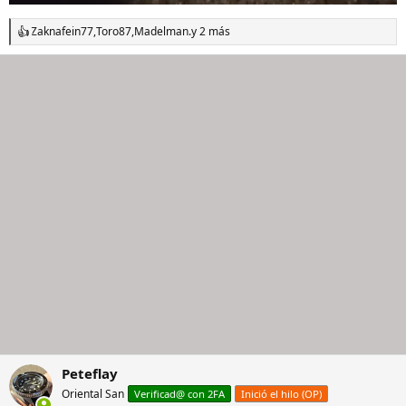
Zaknafein77
,
Toro87
,
Madelman.
y 2 más
R
e
a
c
c
i
o
n
e
s
:
Peteflay
Oriental San
Verificad@ con 2FA
Inició el hilo (OP)