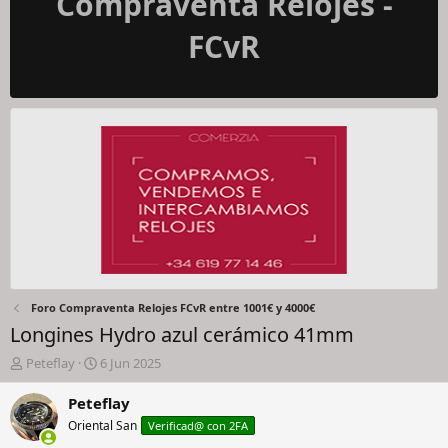
Compraventa Relojes -
FCvR
Foro Compraventa Relojes FCvR entre 1001€ y 4000€
Longines Hydro azul cerámico 41mm
I
F
Peteflay
6 Jun 2025
n
e
i
c
Peteflay
c
h
Oriental San
Verificad@ con 2FA
i
a