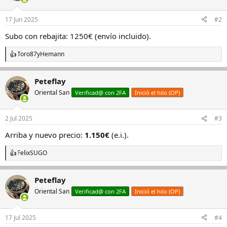
17 Jun 2025
#2
Subo con rebajita: 1250€ (envío incluido).
Toro87
y
Hemann
R
e
a
Peteflay
c
c
Oriental San
Verificad@ con 2FA
Inició el hilo (OP)
i
o
n
2 Jul 2025
#3
e
s
Arriba y nuevo precio:
1.150€
(e.i.).
:
FelixSUGO
R
e
a
Peteflay
c
c
Oriental San
Verificad@ con 2FA
Inició el hilo (OP)
i
o
n
17 Jul 2025
#4
e