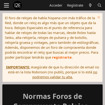
Acceder
Regístrate
El foro de relojes de habla hispana con más tráfico de la
Red, donde un reloj es algo más que un objeto que da la
hora. Relojes Especiales es el punto de referencia para
hablar de relojes de todas las marcas, desde Rolex hasta
Seiko, alta relojería, relojes de pulsera y de bolsillo,
relojería gruesa y vintages, pero también de estilográficas.
Además, disponemos de un foro de compraventa donde
podrás encontrar el reloj que buscas al mejor precio. Para
poder participar tendrás que
registrarte
.
IMPORTANTE:
Asegúrate de que tu dirección de email no
está en la lista Robinson (no publi), porque si lo está
no
podremos validar tu alta.
Normas Foros de